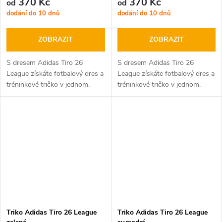
370 Kč
370 Kč
od
od
dodání do 10 dnů
dodání do 10 dnů
ZOBRAZIT
ZOBRAZIT
S dresem Adidas Tiro 26
S dresem Adidas Tiro 26
League získáte fotbalový dres a
League získáte fotbalový dres a
tréninkové tričko v jednom.
tréninkové tričko v jednom.
Dres Adidas můžete použít jako
Dres Adidas můžete použít jako
fotbalovou dres nebo jako
fotbalovou dres nebo jako
tréninkové oblečení.
tréninkové oblečení.
Triko Adidas Tiro 26 League
Triko Adidas Tiro 26 League