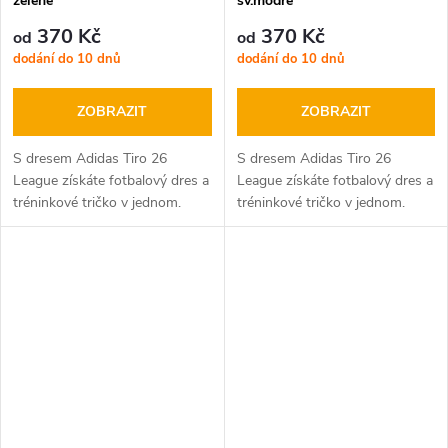
zelené
sv.modré
370 Kč
370 Kč
od
od
dodání do 10 dnů
dodání do 10 dnů
ZOBRAZIT
ZOBRAZIT
S dresem Adidas Tiro 26
S dresem Adidas Tiro 26
League získáte fotbalový dres a
League získáte fotbalový dres a
tréninkové tričko v jednom.
tréninkové tričko v jednom.
Dres Adidas můžete použít jako
Dres Adidas můžete použít jako
fotbalovou dres nebo jako
fotbalovou dres nebo jako
tréninkové oblečení.
tréninkové oblečení.