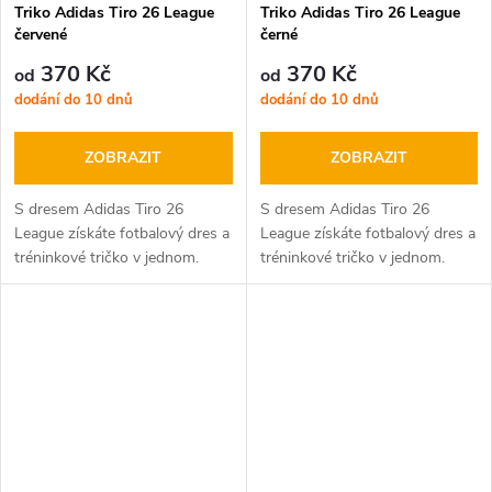
Triko Adidas Tiro 26 League
Triko Adidas Tiro 26 League
červené
černé
370 Kč
370 Kč
od
od
dodání do 10 dnů
dodání do 10 dnů
ZOBRAZIT
ZOBRAZIT
S dresem Adidas Tiro 26
S dresem Adidas Tiro 26
League získáte fotbalový dres a
League získáte fotbalový dres a
tréninkové tričko v jednom.
tréninkové tričko v jednom.
Dres Adidas můžete použít jako
Dres Adidas můžete použít jako
fotbalovou dres nebo jako
fotbalovou dres nebo jako
tréninkové oblečení.
tréninkové oblečení.