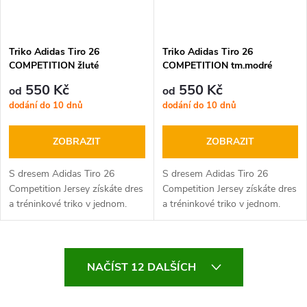
Triko Adidas Tiro 26
Triko Adidas Tiro 26
COMPETITION žluté
COMPETITION tm.modré
550 Kč
550 Kč
od
od
dodání do 10 dnů
dodání do 10 dnů
ZOBRAZIT
ZOBRAZIT
S dresem Adidas Tiro 26
S dresem Adidas Tiro 26
Competition Jersey získáte dres
Competition Jersey získáte dres
a tréninkové triko v jednom.
a tréninkové triko v jednom.
Dres Adidas můžete používat
Dres Adidas můžete používat
jako tréninkové tričko.
jako tréninkové tričko.
Vrcholem je design Adidas Tiro
Vrcholem je design Adidas Tiro
O
26...
26...
NAČÍST 12 DALŠÍCH
v