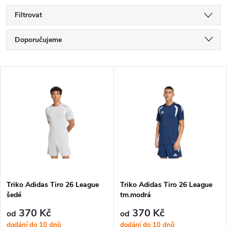
Filtrovat
Ř
Doporučujeme
a
Nejlevnější
V
Nejdražší
z
ý
Nejprodávanější
e
p
Abecedně
n
i
í
s
p
Triko Adidas Tiro 26 League
Triko Adidas Tiro 26 League
šedé
tm.modrá
p
r
370 Kč
370 Kč
od
od
dodání do 10 dnů
dodání do 10 dnů