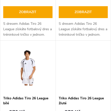
r
o
o
ZOBRAZIT
ZOBRAZIT
d
d
S dresem Adidas Tiro 26
S dresem Adidas Tiro 26
u
League získáte fotbalový dres a
League získáte fotbalový dres a
tréninkové tričko v jednom.
tréninkové tričko v jednom.
u
Dres Adidas můžete použít jako
Dres Adidas můžete použít jako
k
fotbalovou dres nebo jako
fotbalovou dres nebo jako
k
tréninkové oblečení.
tréninkové oblečení.
t
t
ů
ů
Triko Adidas Tiro 26 League
Triko Adidas Tiro 26 League
bílé
žluté