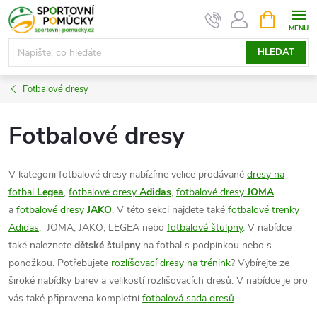
Přejít
NÁKUPNÍ
KOŠÍK
na
obsah
HLEDAT
Fotbalové dresy
Fotbalové dresy
V kategorii fotbalové dresy nabízíme velice prodávané
dresy na
fotbal
Legea
,
fotbalové dresy
Adidas
,
fotbalové dresy
JOMA
a
fotbalové dresy
JAKO
. V této sekci najdete také
fotbalové trenky
Adidas
, JOMA, JAKO, LEGEA nebo
fotbalové štulpny
. V nabídce
také naleznete
dětské štulpny
na fotbal s podpínkou nebo s
ponožkou. Potřebujete
rozlíšovací dresy na trénink
? Vybírejte ze
široké nabídky barev a velikostí rozlišovacích dresů. V nabídce je pro
vás také připravena kompletní
fotbalová sada dresů
.