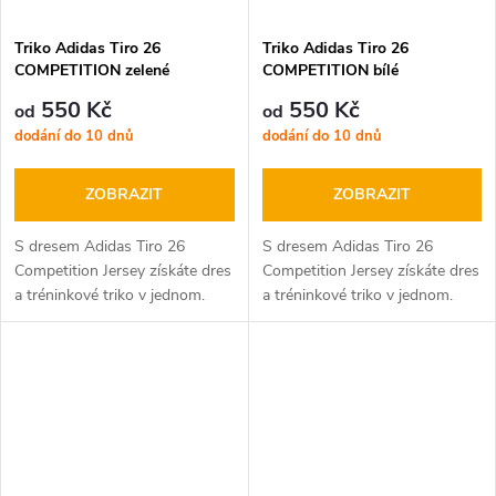
Triko Adidas Tiro 26
Triko Adidas Tiro 26
COMPETITION zelené
COMPETITION bílé
550 Kč
550 Kč
od
od
dodání do 10 dnů
dodání do 10 dnů
ZOBRAZIT
ZOBRAZIT
S dresem Adidas Tiro 26
S dresem Adidas Tiro 26
Competition Jersey získáte dres
Competition Jersey získáte dres
a tréninkové triko v jednom.
a tréninkové triko v jednom.
Dres Adidas můžete používat
Dres Adidas můžete používat
jako tréninkové tričko.
jako tréninkové tričko.
Vrcholem je design Adidas Tiro
Vrcholem je design Adidas Tiro
26...
26...