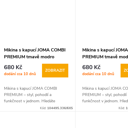
t
ů
Mikina s kapucí JOMA COMBI
Mikina s kapucí JOM
PREMIUM tmavě modro
PREMIUM tmavě modr
červená
680 Kč
680 Kč
ZOBRAZIT
Z
dodání cca 10 dnů
dodání cca 10 dnů
Mikina s kapucí JOMA COMBI
Mikina s kapucí JOMA C
PREMIUM – styl, pohodlí a
PREMIUM – styl, pohodlí 
funkčnost v jednom. Hledáte
funkčnost v jednom. Hled
univerzální mikinu, která skvěle
univerzální mikinu, která 
Kód:
104495.336/6XS
Kód:
1
padne jak do každodenního nošení,
padne jak do každodenníh
tak na chladnější...
tak na chladnější...