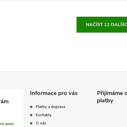
padne jak do každodenního nošení,
padne jak do každodenníh
tak na chladnější...
tak na chladnější...
O
NAČÍST 12 DALŠÍ
v
á
d
a
c
Informace pro vás
Přijímáme o
platby
Platby a doprava
p
Kontakty
O nás
vni-pom