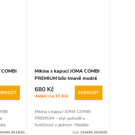
tak na chladnější...
A COMBI
Mikina s kapucí JOMA COMBI
PREMIUM bílo tmavě modrá
680 Kč
OBRAZIT
ZOBRAZIT
dodání cca 10 dnů
OMBI
Mikina s kapucí JOMA COMBI
a
PREMIUM – styl, pohodlí a
áte
funkčnost v jednom. Hledáte
skvěle
univerzální mikinu, která skvěle
04495.901/6XS
Kód:
104495.203/6XS