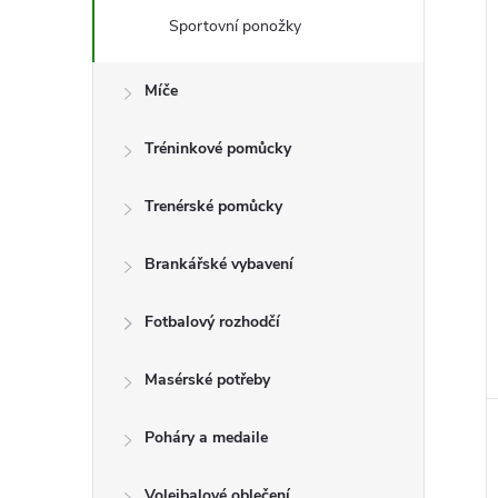
e
Sportovní ponožky
i
l
Míče
Tréninkové pomůcky
Trenérské pomůcky
Brankářské vybavení
Fotbalový rozhodčí
Masérské potřeby
Poháry a medaile
Volejbalové oblečení