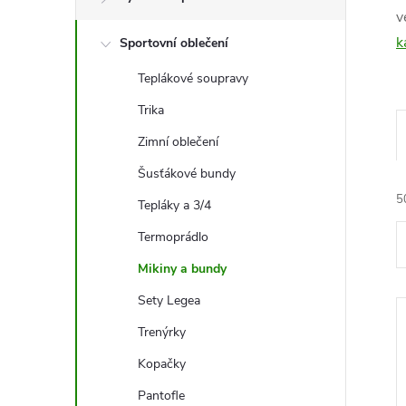
t
v
k
Sportovní oblečení
r
Teplákové soupravy
a
Trika
n
Zimní oblečení
Šusťákové bundy
n
5
Tepláky a 3/4
í
Termoprádlo
Mikiny a bundy
p
Sety Legea
a
Trenýrky
í
n
Kopačky
Pantofle