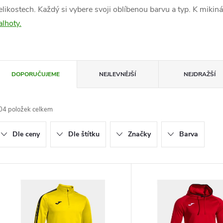
elikostech. Každý si vybere svoji oblíbenou barvu a typ. K mik
alhoty.
Ř
DOPORUČUJEME
NEJLEVNĚJŠÍ
NEJDRAŽŠÍ
a
04
položek celkem
z
Dle ceny
Dle štítku
Značky
Barva
e
n
V
ý
p