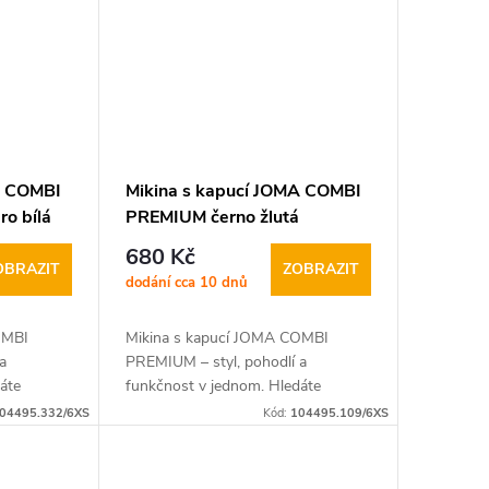
A COMBI
Mikina s kapucí JOMA COMBI
o bílá
PREMIUM černo žlutá
680 Kč
OBRAZIT
ZOBRAZIT
dodání cca 10 dnů
OMBI
Mikina s kapucí JOMA COMBI
a
PREMIUM – styl, pohodlí a
áte
funkčnost v jednom. Hledáte
skvěle
univerzální mikinu, která skvěle
04495.332/6XS
Kód:
104495.109/6XS
o nošení,
padne jak do každodenního nošení,
tak na chladnější...