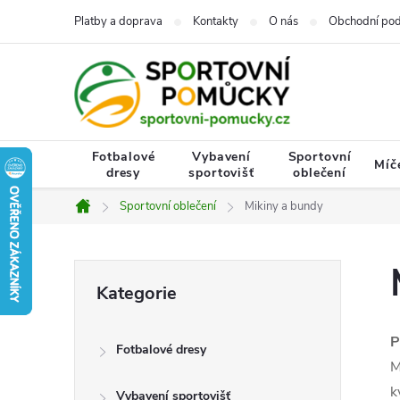
Přejít
Platby a doprava
Kontakty
O nás
Obchodní po
na
obsah
Fotbalové
Vybavení
Sportovní
Míč
dresy
sportovišť
oblečení
Sportovní oblečení
Mikiny a bundy
Domů
P
Přeskočit
Kategorie
kategorie
o
P
Fotbalové dresy
s
M
k
Vybavení sportovišť