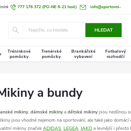
777 176 372
(PO-NE 8-21 hod.)
info@sportovni-
dmínky
Zásady zpracování osobních údajů
Termín doručení zboží
pomucky.cz
HLEDAT
Tréninkové
Trenérské
Brankářské
Fotbalový
e
pomůcky
pomůcky
vybavení
rozhodčí
Mikiny a bundy
anské mikiny
,
dámské mikiny
a
dětské mikiny
jsou nedílnou s
ikiny jsou vhodné nejenom na sportování, ale také jako domácí o
valitní mikiny značek
ADIDAS
,
LEGEA
,
JAKO
a levnější i přesto 