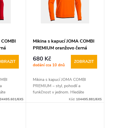
A COMBI
Mikina s kapucí JOMA COMBI
rná
PREMIUM oranžovo černá
680 Kč
OBRAZIT
ZOBRAZIT
dodání cca 10 dnů
OMBI
Mikina s kapucí JOMA COMBI
a
PREMIUM – styl, pohodlí a
áte
funkčnost v jednom. Hledáte
skvěle
univerzální mikinu, která skvěle
04495.601/6XS
Kód:
104495.881/6XS
o nošení,
padne jak do každodenního nošení,
tak na chladnější...