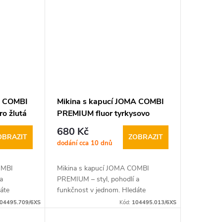
A COMBI
Mikina s kapucí JOMA COMBI
o žlutá
PREMIUM fluor tyrkysovo
tmavě modrá
680 Kč
OBRAZIT
ZOBRAZIT
dodání cca 10 dnů
OMBI
Mikina s kapucí JOMA COMBI
a
PREMIUM – styl, pohodlí a
áte
funkčnost v jednom. Hledáte
skvěle
univerzální mikinu, která skvěle
04495.709/6XS
Kód:
104495.013/6XS
o nošení,
padne jak do každodenního nošení,