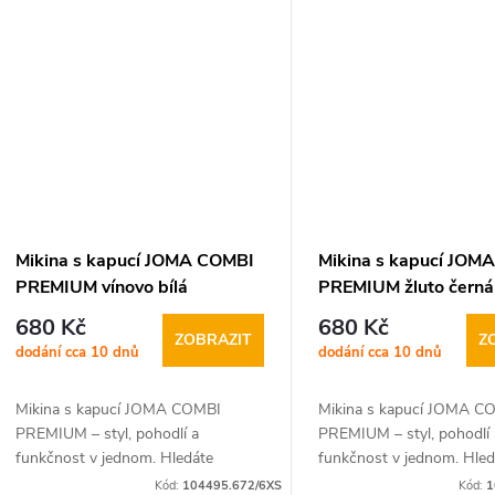
tak na chladnější...
tak na chladnější...
Mikina s kapucí JOMA COMBI
Mikina s kapucí JOM
PREMIUM vínovo bílá
PREMIUM žluto černá
680 Kč
680 Kč
ZOBRAZIT
Z
dodání cca 10 dnů
dodání cca 10 dnů
Mikina s kapucí JOMA COMBI
Mikina s kapucí JOMA C
PREMIUM – styl, pohodlí a
PREMIUM – styl, pohodlí 
funkčnost v jednom. Hledáte
funkčnost v jednom. Hled
univerzální mikinu, která skvěle
univerzální mikinu, která 
Kód:
104495.672/6XS
Kód:
1