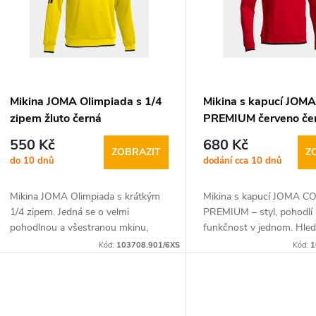
p
r
o
s
d
p
Mikina JOMA Olimpiada s 1/4
Mikina s kapucí JOM
zipem žluto černá
PREMIUM červeno če
u
r
550 Kč
680 Kč
ZOBRAZIT
Z
do 10 dnů
dodání cca 10 dnů
k
o
Mikina JOMA Olimpiada s krátkým
Mikina s kapucí JOMA C
t
d
1/4 zipem. Jedná se o velmi
PREMIUM – styl, pohodlí 
pohodlnou a všestranou mkinu,
funkčnost v jednom. Hled
ů
u
vhodnou pro trénink jakéhokoli
univerzální mikinu, která 
Kód:
103708.901/6XS
Kód:
1
sportu. Vnitřní teplo poskytuje
padne jak do každodenníh
k
vynikající tepelnou...
tak na chladnější...