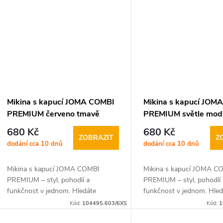
Mikina s kapucí JOMA COMBI
Mikina s kapucí JOM
PREMIUM červeno tmavě
PREMIUM světle modr
modrá
680 Kč
680 Kč
ZOBRAZIT
Z
dodání cca 10 dnů
dodání cca 10 dnů
Mikina s kapucí JOMA COMBI
Mikina s kapucí JOMA C
PREMIUM – styl, pohodlí a
PREMIUM – styl, pohodlí 
funkčnost v jednom. Hledáte
funkčnost v jednom. Hled
univerzální mikinu, která skvěle
univerzální mikinu, která 
Kód:
104495.603/6XS
Kód:
1
padne jak do každodenního nošení,
padne jak do každodenníh