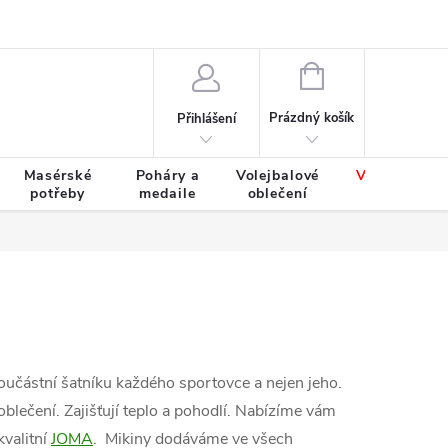
Výměna a vrácení zboží
Tabulky velikostí
NÁKUPNÍ
KOŠÍK
Prázdný košík
Přihlášení
Masérské
Poháry a
Volejbalové
Výprodej
potřeby
medaile
oblečení
zboží
oučástní šatníku každého sportovce a nejen jeho.
blečení. Zajišťují teplo a pohodlí. Nabízíme vám
kvalitní
JOMA
. Mikiny dodáváme ve všech