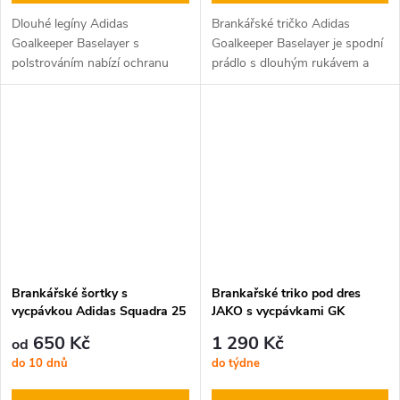
Dlouhé legíny Adidas
Brankářské tričko Adidas
Goalkeeper Baselayer s
Goalkeeper Baselayer je spodní
polstrováním nabízí ochranu
prádlo s dlouhým rukávem a
proti pádům. Vhodné pro děti i
výstelkou. Toto vyztužené
dospělé.
brankářské tričko adidas
poskytuje bezpečí při každém
skoku a v...
Brankářské šortky s
Brankařské triko pod dres
vycpávkou Adidas Squadra 25
JAKO s vycpávkami GK
650 Kč
1 290 Kč
od
do 10 dnů
do týdne