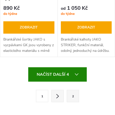
890 Kč
1 050 Kč
od
do týdne
do týdne
ZOBRAZIT
ZOBRAZIT
Brankářské šortky JAKO s
Brankářské kalhoty JAKO
vycpávkami GK jsou vyrobeny z
STRIKER, funkční materiál,
elastického materiálu s mírně
odolný, jednoduchý na údržbu.
kompresním účinkem vycpávky
brankařské tepláky JAKO mají
na bocích ochrání před
vycpávky boků a kolenou.
trvrdým…
O
NAČÍST DALŠÍ 4
v
l
S
1
2
t
á
r
d
á