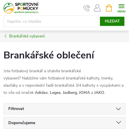
Přejít
NÁKUPNÍ
KOŠÍK
na
obsah
HLEDAT
Brankářské vybavení
Brankářské oblečení
Jste fotbalový brankář a sháníte brankářské
vybavení? Nabízíme vám fotbalové brankařské kalhoty, trenky,
elasťáky a v neposlední řadě brankářské 3/4 kalhoty s vycpávkami a
to vše od značek
Adidas
,
Legea
,
Jadberg, JOMA
a
JAKO
.
Filtrovat
Ř
Doporučujeme