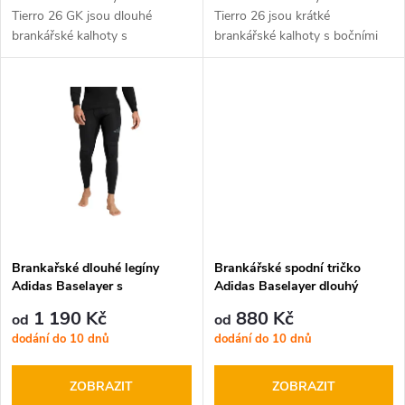
d
u
Tierro 26 GK jsou dlouhé
Tierro 26 jsou krátké
brankářské kalhoty s
brankářské kalhoty s bočními
u
polstrováním. Tyto brankářské
vycpávkami.
k
kalhoty Adidas nabízejí
k
zvýšenou ochranu na tvrdém
t
povrchu.
t
ů
ů
Brankařské dlouhé legíny
Brankářské spodní tričko
Adidas Baselayer s
Adidas Baselayer dlouhý
polstrováním
rukáv s polstrováním
1 190 Kč
880 Kč
od
od
dodání do 10 dnů
dodání do 10 dnů
ZOBRAZIT
ZOBRAZIT