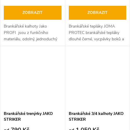
ZOBRAZIT
ZOBRAZIT
Brankářské kalhoty Jako
Brankářské tepláky JOMA
PROFI jsou z funkčního
PROTEC brankářské tepláky
materiálu, odolný, jednoduchý
dlouhé černé, vycpávky boků a
na údržbu
kolen odolný proti oděru,
vyznačují se odolností a
trvanlivostí
Brankářské trenýrky JAKO
Brankářské 3/4 kalhoty JAKO
STRIKER
STRIKER
790 Kč
1 050 Kč