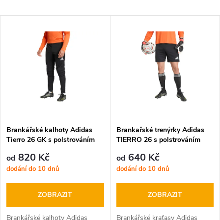
a
Nejlevnější
V
Nejdražší
z
ý
Nejprodávanější
e
p
Abecedně
n
i
í
s
p
Brankářské kalhoty Adidas
Brankařské trenýrky Adidas
Tierro 26 GK s polstrováním
TIERRO 26 s polstrováním
p
r
820 Kč
640 Kč
od
od
r
dodání do 10 dnů
dodání do 10 dnů
o
o
ZOBRAZIT
ZOBRAZIT
d
Brankářské kalhoty Adidas
Brankářské kraťasy Adidas