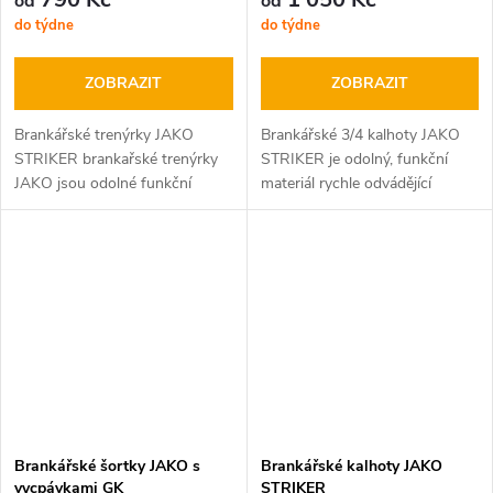
od
od
do týdne
do týdne
ZOBRAZIT
ZOBRAZIT
Brankářské trenýrky JAKO
Brankářské 3/4 kalhoty JAKO
STRIKER brankařské trenýrky
STRIKER je odolný, funkční
JAKO jsou odolné funkční
materiál rychle odvádějící
materiál rychle odvádějící
vlhkost + vycpávky na bocích a
vlhkost
kolenou
Brankářské šortky JAKO s
Brankářské kalhoty JAKO
vycpávkami GK
STRIKER