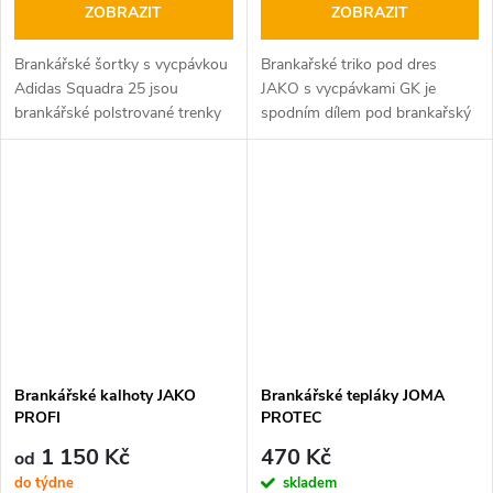
ZOBRAZIT
ZOBRAZIT
Brankářské šortky s vycpávkou
Brankařské triko pod dres
Adidas Squadra 25 jsou
JAKO s vycpávkami GK je
brankářské polstrované trenky
spodním dílem pod brankařský
Adidas, které poskytují
dres vyrobené z elastického
spolehlivou ochranu při
materiálu s mírně kompresním
odvážných zákrocích.
efektem a…
Brankářské kalhoty JAKO
Brankářské tepláky JOMA
PROFI
PROTEC
1 150 Kč
470 Kč
od
do týdne
skladem