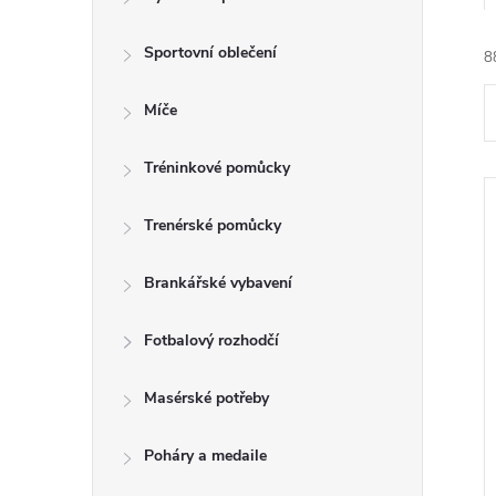
t
Sportovní oblečení
r
8
a
Míče
n
Tréninkové pomůcky
n
Trenérské pomůcky
í
í
Brankářské vybavení
p
Fotbalový rozhodčí
i
a
Masérské potřeby
n
Poháry a medaile