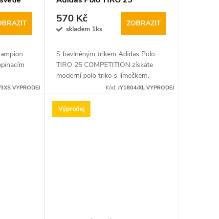
světle
Adidas Polo TIRO 25
COMPETITION černé vel.2XL
570 Kč
OBRAZIT
ZOBRAZIT
skladem 1ks
hampion
S bavlněným trikem Adidas Polo
epínacím
TIRO 25 COMPETITION získáte
moderní polo triko s límečkem.
Kombinace bavlny a polyesteru.
/3XS VYPRODEJ
Kód:
JY1804/XL VYPRODEJ
Výprodej