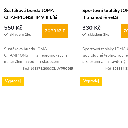
Šusťáková bunda JOMA
Sportovní tepláky J
CHAMPIONSHIP VIII bílá
II tm.modré vel.S
vel.3XL
550 Kč
330 Kč
ZOBRAZIT
Z
skladem 1ks
skladem 1ks
Šusťáková bunda JOMA
Sportovní tepláky JOMA 
CHAMPIONSHIP s nepromokavým
jsou dlouhé tepláky rovné
materiálem a vodním sloupcem
s kapsami a nastavitelný
5000mm. Vnitřní podšívka zajistí
elastickým pasem se šňů
Kód:
104374.200/3XL VYPRODEJ
Kód:
101334.3
pohodlí při nošení.
Výprodej
Výprodej