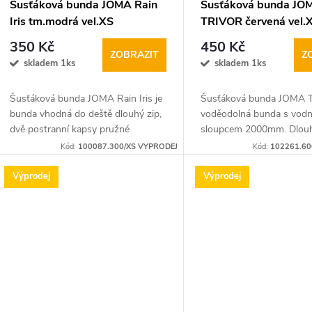
Šusťáková bunda JOMA Rain
Šusťáková bunda JO
Iris tm.modrá vel.XS
TRIVOR červená vel.
350 Kč
450 Kč
ZOBRAZIT
Z
skladem 1ks
skladem 1ks
Šusťáková bunda JOMA Rain Iris je
Šusťáková bunda JOMA 
bunda vhodná do deště dlouhý zip,
voděodolná bunda s vod
dvě postranní kapsy pružné
sloupcem 2000mm. Dlouh
manžety pro optimální nošení
elastickými nastavitelným
Kód:
100087.300/XS VYPRODEJ
Kód:
102261.60
manžetami pro pohodlné 
Výprodej
Výprodej