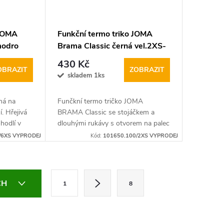
 JOMA
Funkční termo triko JOMA
modro
Brama Classic černá vel.2XS-
XS
430 Kč
OBRAZIT
ZOBRAZIT
skladem 1ks
ná na
Funčkní termo tričko JOMA
. Hřejivá
BRAMA Classic se stojáčkem a
ohodlí v
dlouhými rukávy s otvorem na palec
va se
je ideální jako "první" spodní vrstva.
/6XS VYPRODEJ
Kód:
101650.100/2XS VYPRODEJ
 zipa
Jackquardový…
S
CH
1
8
t
r