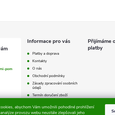
á
d
a
c
Informace pro vás
Přijímáme o
platby
Platby a doprava
p
Kontakty
O nás
vni-pom
Obchodní podmínky
v
Zásady zpracování osobních
k
údajů
Termín doručení zboží
y
Výměna a vrácení zboží
ookies, abychom Vám umožnili pohodlné prohlížení
v
Tabulky velikostí
S
 analýze provozu webu neustále zlepšovali jeho