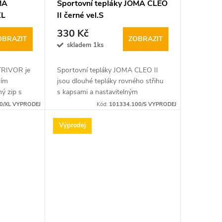
MA
Sportovní tepláky JOMA CLEO
XL
II černé vel.S
330 Kč
OBRAZIT
ZOBRAZIT
skladem 1ks
TRIVOR je
Sportovní tepláky JOMA CLEO II
ním
jsou dlouhé tepláky rovného střihu
ý zip s
s kapsami a nastavitelným
i
elastickým pasem se šňůrkou.
0/XL VYPRODEJ
Kód:
101334.100/S VYPRODEJ
nošení.
Výprodej