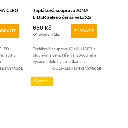
OMA CLEO
Tepláková souprava JOMA
LIDER zeleno černá vel.3XS
650 Kč
OBRAZIT
ZOBRAZIT
skladem 1ks
CLEO II
Tepláková souprava JOMA LIDER s
ho střihu
dlouhým zipem. Hřejivá, pohodlná a
m
vysoce odolná vnitřní tkanina.
rkou.
Vhodná jako týmové oblečení nebo
31/S VYPRODEJ
Kód:
104286.451/3XS VYPRODEJ
na volný čas.
Výprodej