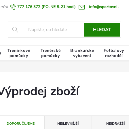
777 176 372
(PO-NE 8-21 hod.)
info@sportovni-
dmínky
Zásady zpracování osobních údajů
Termín doručení zboží
pomucky.cz
HLEDAT
Tréninkové
Trenérské
Brankářské
Fotbalový
e
pomůcky
pomůcky
vybavení
rozhodčí
Výprodej zboží
Ř
DOPORUČUJEME
NEJLEVNĚJŠÍ
NEJDRAŽŠÍ