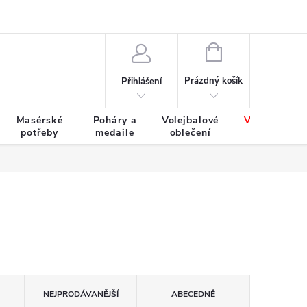
Výměna a vrácení zboží
Tabulky velikostí
NÁKUPNÍ
KOŠÍK
Prázdný košík
Přihlášení
Masérské
Poháry a
Volejbalové
Výprodej
potřeby
medaile
oblečení
zboží
NEJPRODÁVANĚJŠÍ
ABECEDNĚ