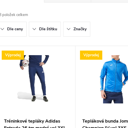
a
8
položek celkem
z
Dle ceny
Dle štítku
Značky
e
n
V
Výprodej
Výprodej
ý
p
p
r
o
s
d
p
Tréninkové tepláky Adidas
Tepláková bunda Jo