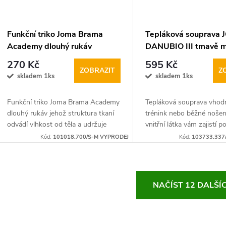
Funkční triko Joma Brama
Tepláková souprava
Academy dlouhý rukáv
DANUBIO III tmavě 
sv.modré vel.S-M
sv.modrá vel.6XS
270 Kč
595 Kč
ZOBRAZIT
Z
skladem 1ks
skladem 1ks
Funkční triko Joma Brama Academy
Tepláková souprava vhod
dlouhý rukáv jehož struktura tkaní
trénink nebo běžné nošení
odvádí vlhkost od těla a udržuje
vnitřní látka vám zajistí p
ideální teplotu příslušných
chladném počasí. Soupra
Kód:
101018.700/S-M VYPRODEJ
Kód:
103733.337
svalových partíí.
skládá z mikiny na dlouhý
dlouhých kalhot.
O
NAČÍST 12 DALŠÍ
v