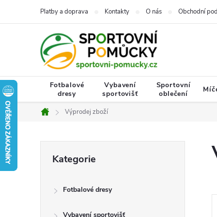
Přejít
Platby a doprava
Kontakty
O nás
Obchodní po
na
obsah
Fotbalové
Vybavení
Sportovní
Míč
dresy
sportovišť
oblečení
Výprodej zboží
Domů
P
Přeskočit
Kategorie
kategorie
o
Fotbalové dresy
s
Vybavení sportovišť