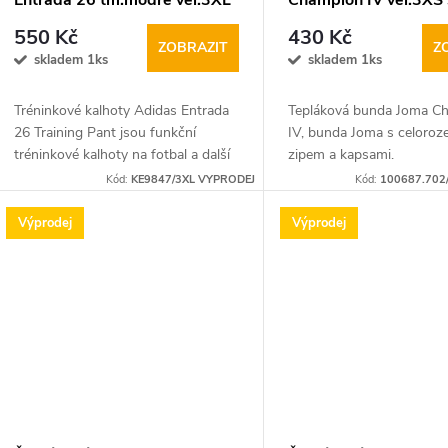
Entrada 26 tm.modré vel.3XL
Champion IV vel.3XS 
u
r
modro bílá
550 Kč
430 Kč
ZOBRAZIT
Z
skladem 1ks
skladem 1ks
k
o
Tréninkové kalhoty Adidas Entrada
Tepláková bunda Joma C
t
d
26 Training Pant jsou funkční
IV, bunda Joma s celoroz
tréninkové kalhoty na fotbal a další
zipem a kapsami.
ů
u
týmové sporty. Díky úzkému střihu,
Kód:
KE9847/3XL VYPRODEJ
Kód:
100687.702
elastickému pasu a zipům na
k
koncích...
Výprodej
Výprodej
t
ů