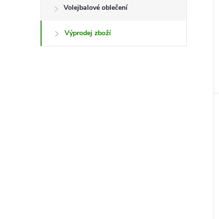
e
Volejbalové oblečení
l
Výprodej zboží