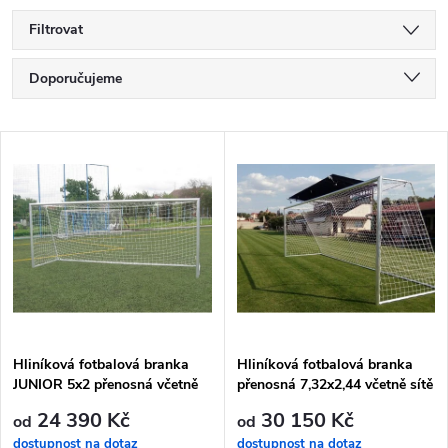
Filtrovat
Ř
Doporučujeme
a
Nejlevnější
V
Nejdražší
z
ý
Nejprodávanější
e
p
Abecedně
n
i
í
s
p
Hliníková fotbalová branka
Hliníková fotbalová branka
JUNIOR 5x2 přenosná včetně
přenosná 7,32x2,44 včetně sítě
p
sítě
r
24 390 Kč
30 150 Kč
od
od
dostupnost na dotaz
dostupnost na dotaz