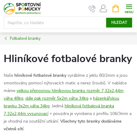
Přejít
NÁKUPNÍ
KOŠÍK
na
obsah
HLEDAT
Fotbalové branky
Hliníkové fotbalové branky
Naše
hliníkové fotbalové branky
vyrábíme z jeklu 80/2mm a jsou
smontovány pomocí nýtovacích matic a nerez šroubů. V nabídce
máme
velkou přenosnou hliníkovou branku rozměr 7,32x2,44m
váha 48kg
,
dále pak rozměr 5x2m váha 34kg
a
házenkářskou
branku 3x2m váha 34kg
. Jediná
hliníková fotbalová branka
7,32x2,44m vysunovací
+ pouzdra je vyrobena z profilu 106/3mm a
je vhodná na soutěžní utkání.
Všechny tyto branky dodáváme
včetně sítí
.