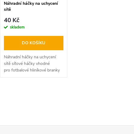
Náhradní háčky na uchycení
sítě
40 Kč
skladem
DO KOŠÍKU
Náhradní háčky na uchycení
sítě síťové háčky vhodné
pro fotbalové hliníkové branky
háčky pojmou všechny krajové
šňůry do síly 10 mm v průměru
O
v
l
Z
á