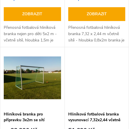
r
o
o
ZOBRAZIT
ZOBRAZIT
d
d
Přenosná fotbalová hliníková
Přenosná fotbalová hliníková
u
branka nejen pro děti 5x2 m -
branka 7,32 x 2,44 m včetně
včetně sítě, hloubka 1,5m je
sítě - hloubka 0,8x2m branka je
u
vyrobena z hliníku 80/2 mm -
vyrobena z hliníku 80/2 mm -
k
rohy jsou svařeny - boční a…
rohy jsou svařeny, boční a…
k
t
t
ů
ů
Hliníková branka pro
Hliníková fotbalová branka
přípravku 3x2m se sítí
vysunovací 7,32x2,44 včetně
sítě