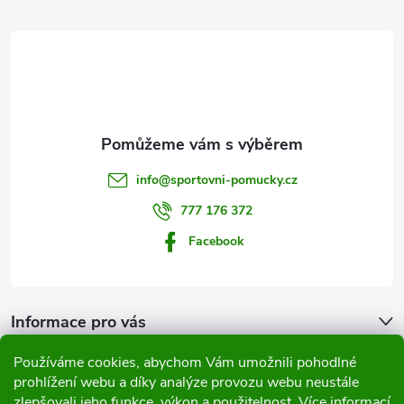
d
á
a
p
c
a
í
t
p
info
@
sportovni-pomucky.cz
r
í
777 176 372
v
Facebook
k
y
Informace pro vás
v
Používáme cookies, abychom Vám umožnili pohodlné
Přijímáme online platby
ý
prohlížení webu a díky analýze provozu webu neustále
zlepšovali jeho funkce, výkon a použitelnost.
Více informací