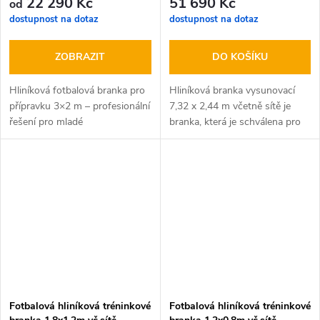
22 290 Kč
51 690 Kč
od
dostupnost na dotaz
dostupnost na dotaz
ZOBRAZIT
DO KOŠÍKU
Hliníková fotbalová branka pro
Hliníková branka vysunovací
přípravku 3×2 m – profesionální
7,32 x 2,44 m včetně sítě je
řešení pro mladé
branka, která je schválena pro
talenty! Hledáte odolnou,
mistrovská utkání. Branka je
bezpečnou a profesionálně
vyrobena z hliníku, rozměr
zpracovanou fotbalovou branku
106/3mm a rohy jsou
pro...
vyztuženy.
Fotbalová hliníková tréninkové
Fotbalová hliníková tréninkové