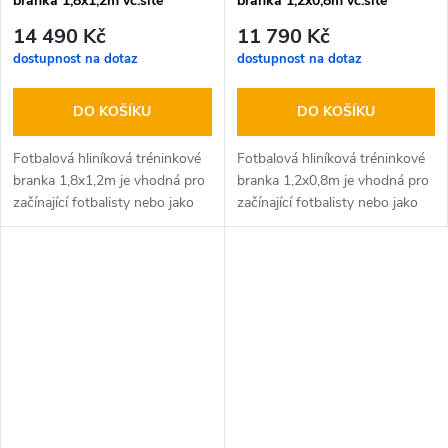
branka 1,8x1,2m vč.sítě
branka 1,2x0,8m vč.sítě
14 490 Kč
11 790 Kč
dostupnost na dotaz
dostupnost na dotaz
DO KOŠÍKU
DO KOŠÍKU
Fotbalová hliníková tréninkové
Fotbalová hliníková tréninkové
branka 1,8x1,2m je vhodná pro
branka 1,2x0,8m je vhodná pro
začínající fotbalisty nebo jako
začínající fotbalisty nebo jako
tréninková branka Délka mini
tréninková branka Délka mini
branky je 1,8m, výška 1,2m…
branky je 1,2m, výška 0…