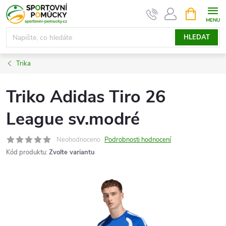
Přejít
NÁKUPNÍ
KOŠÍK
na
obsah
HLEDAT
Trika
Triko Adidas Tiro 26
League sv.modré
Neohodnoceno
Podrobnosti hodnocení
Kód produktu:
Zvolte variantu