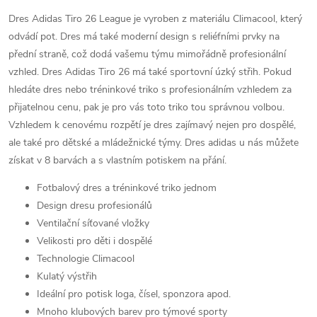
Dres Adidas Tiro 26 League je vyroben z materiálu Climacool, který
odvádí pot. Dres má také moderní design s reliéfními prvky na
přední straně, což dodá vašemu týmu mimořádně profesionální
vzhled. Dres Adidas Tiro 26 má také sportovní úzký střih. Pokud
hledáte dres nebo tréninkové triko s profesionálním vzhledem za
přijatelnou cenu, pak je pro vás toto triko tou správnou volbou.
Vzhledem k cenovému rozpětí je dres zajímavý nejen pro dospělé,
ale také pro dětské a mládežnické týmy. Dres adidas u nás můžete
získat v 8 barvách a s vlastním potiskem na přání.
Fotbalový dres a tréninkové triko jednom
Design dresu profesionálů
Ventilační síťované vložky
Velikosti pro děti i dospělé
Technologie Climacool
Kulatý výstřih
Ideální pro potisk loga, čísel, sponzora apod.
Mnoho klubových barev pro týmové sporty