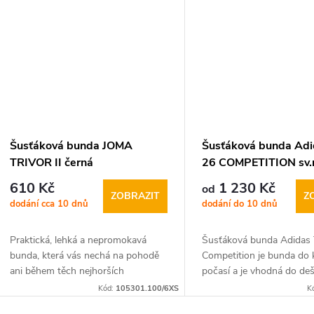
Šusťáková bunda JOMA
Šusťáková bunda Adi
TRIVOR II černá
26 COMPETITION sv
610 Kč
1 230 Kč
od
ZOBRAZIT
Z
dodání cca 10 dnů
dodání do 10 dnů
Praktická, lehká a nepromokavá
Šusťáková bunda Adidas 
bunda, která vás nechá na pohodě
Competition je bunda do
ani během těch nejhorších
počasí a je vhodná do de
povětrnostních
trénink, týmové nošení n
Kód:
105301.100/6XS
K
podmínek. Šusťáková bunda JOMA
čas. Bunda do každého p