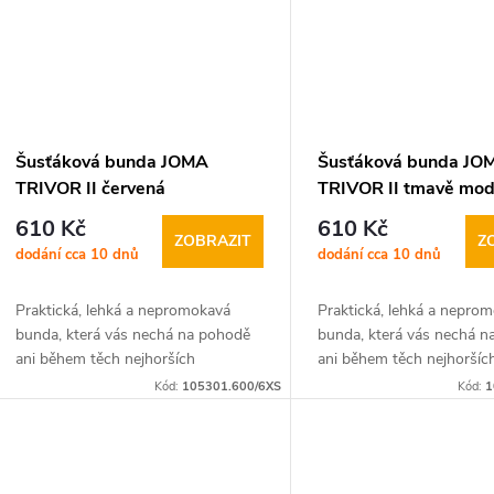
ů
Šusťáková bunda JOMA
Šusťáková bunda JO
TRIVOR II červená
TRIVOR II tmavě mod
modrá
610 Kč
610 Kč
ZOBRAZIT
Z
dodání cca 10 dnů
dodání cca 10 dnů
Praktická, lehká a nepromokavá
Praktická, lehká a nepro
bunda, která vás nechá na pohodě
bunda, která vás nechá 
ani během těch nejhorších
ani během těch nejhoršíc
povětrnostních
povětrnostních
Kód:
105301.600/6XS
Kód:
1
podmínek. Šusťáková bunda JOMA
podmínek. Šusťáková b
TRIVOR II je ideálním společníkem...
TRIVOR II je ideálním spo