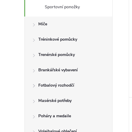
e
i
Sportovní ponožky
l
Míče
Tréninkové pomůcky
Trenérské pomůcky
Brankářské vybavení
Fotbalový rozhodčí
Masérské potřeby
Poháry a medaile
Volejbalové oblečení