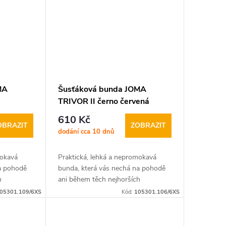
MA
Šusťáková bunda JOMA
TRIVOR II černo červená
610 Kč
OBRAZIT
ZOBRAZIT
dodání cca 10 dnů
mokavá
Praktická, lehká a nepromokavá
na pohodě
bunda, která vás nechá na pohodě
h
ani během těch nejhorších
povětrnostních
05301.109/6XS
Kód:
105301.106/6XS
unda JOMA
podmínek. Šusťáková bunda JOMA
lečníkem...
TRIVOR II je ideálním společníkem...