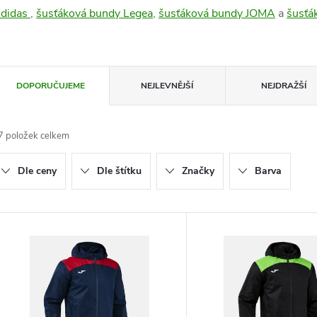
didas
,
šusťáková bundy Legea
,
šusťáková bundy JOMA
a
šusťá
Ř
DOPORUČUJEME
NEJLEVNĚJŠÍ
NEJDRAŽŠÍ
a
7
položek celkem
z
Dle ceny
Dle štítku
Značky
Barva
e
n
V
ý
p
p