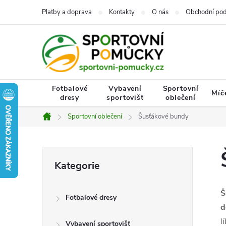
Přejít
Platby a doprava
Kontakty
O nás
Obchodní po
na
obsah
Fotbalové
Vybavení
Sportovní
Míč
dresy
sportovišť
oblečení
Sportovní oblečení
Šusťákové bundy
Domů
P
Přeskočit
Kategorie
kategorie
o
Š
Fotbalové dresy
s
d
l
Vybavení sportovišť