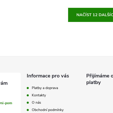
TRIVOR II je ideálním společníkem...
Adidas Tiro 26 je...
O
NAČÍST 12 DALŠÍ
v
á
d
a
c
Informace pro vás
Přijímáme o
platby
Platby a doprava
p
Kontakty
O nás
vni-pom
Obchodní podmínky