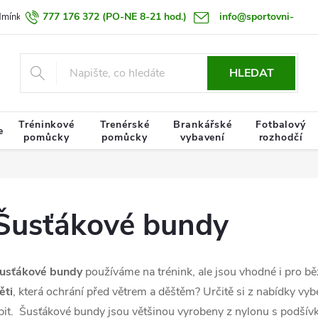
777 176 372
(PO-NE 8-21 hod.)
info@sportovni-
dmínky
Zásady zpracování osobních údajů
Termín doručení zboží
pomucky.cz
HLEDAT
Tréninkové
Trenérské
Brankářské
Fotbalový
e
pomůcky
pomůcky
vybavení
rozhodčí
Šusťákové bundy
usťákové bundy
používáme na trénink, ale jsou vhodné i pro b
ěti
, která ochrání před větrem a děštěm? Určitě si z nabídky vyb
íbit. Šusťákové bundy jsou většinou vyrobeny z nylonu s podší