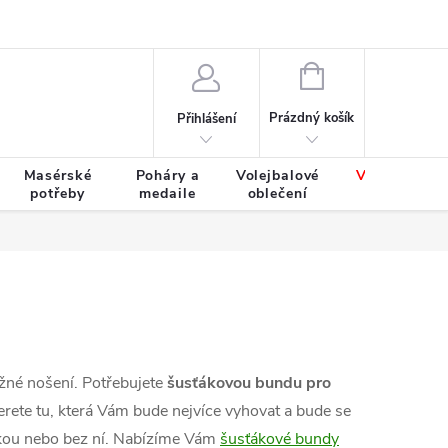
Výměna a vrácení zboží
Tabulky velikostí
NÁKUPNÍ
KOŠÍK
Prázdný košík
Přihlášení
Masérské
Poháry a
Volejbalové
Výprodej
potřeby
medaile
oblečení
zboží
ěžné nošení. Potřebujete
šusťákovou bundu pro
erete tu, která Vám bude nejvíce vyhovat a bude se
vkou nebo bez ní. Nabízíme Vám
šusťákové bundy