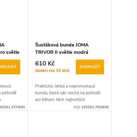
MA
Šusťáková bunda JOMA
ro světle
TRIVOR II světle modrá
610 Kč
OBRAZIT
ZOBRAZIT
dodání cca 10 dnů
mokavá
Praktická, lehká a nepromokavá
na pohodě
bunda, která vás nechá na pohodě
h
ani během těch nejhorších
povětrnostních
05301.337/6XS
Kód:
105301.700/6XS
unda JOMA
podmínek. Šusťáková bunda JOMA
lečníkem...
TRIVOR II je ideálním společníkem...