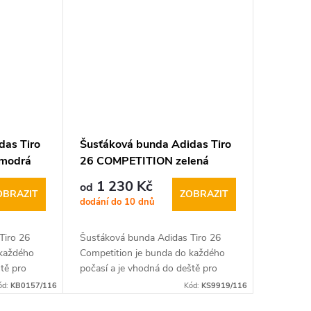
das Tiro
Šusťáková bunda Adidas Tiro
.modrá
26 COMPETITION zelená
1 230 Kč
od
OBRAZIT
ZOBRAZIT
dodání do 10 dnů
Tiro 26
Šusťáková bunda Adidas Tiro 26
 každého
Competition je bunda do každého
ště pro
počasí a je vhodná do deště pro
ebo volný
trénink, týmové nošení nebo volný
ód:
KB0157/116
Kód:
KS9919/116
očasí
čas. Bunda do každého počasí