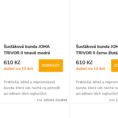
Šusťáková bunda JOMA
Šusťáková bunda JO
TRIVOR II tmavě modrá
TRIVOR II černo žlutá
610 Kč
610 Kč
ZOBRAZIT
Z
dodání cca 10 dnů
dodání cca 10 dnů
Praktická, lehká a nepromokavá
Praktická, lehká a nepro
bunda, která vás nechá na pohodě
bunda, která vás nechá 
ani během těch nejhorších
ani během těch nejhoršíc
povětrnostních
povětrnostních
Kód:
105301.331/6XS
Kód:
1
podmínek. Šusťáková bunda JOMA
podmínek. Šusťáková b
TRIVOR II je ideálním společníkem...
TRIVOR II je ideálním spo