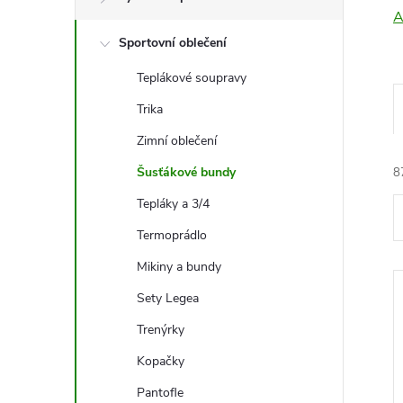
t
A
Sportovní oblečení
r
Teplákové soupravy
a
Trika
n
Zimní oblečení
Šusťákové bundy
8
n
Tepláky a 3/4
í
Termoprádlo
Mikiny a bundy
p
Sety Legea
a
í
Trenýrky
n
Kopačky
Pantofle