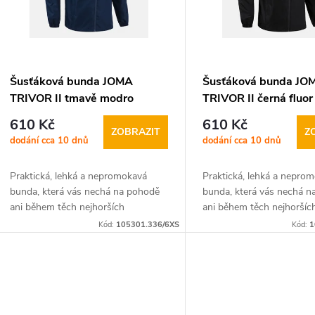
r
o
s
d
p
Šusťáková bunda JOMA
Šusťáková bunda JO
TRIVOR II tmavě modro
TRIVOR II černá fluor
u
r
červená
610 Kč
610 Kč
ZOBRAZIT
Z
dodání cca 10 dnů
dodání cca 10 dnů
k
o
Praktická, lehká a nepromokavá
Praktická, lehká a nepro
t
d
bunda, která vás nechá na pohodě
bunda, která vás nechá 
ani během těch nejhorších
ani během těch nejhoršíc
ů
u
povětrnostních
povětrnostních
Kód:
105301.336/6XS
Kód:
1
podmínek. Šusťáková bunda JOMA
podmínek. Šusťáková b
k
TRIVOR II je ideálním společníkem...
TRIVOR II je ideálním spo
t