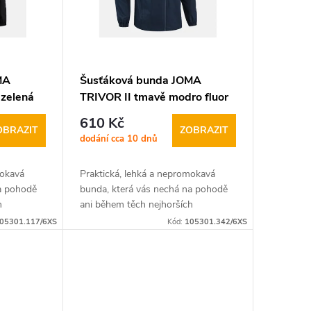
MA
Šusťáková bunda JOMA
 zelená
TRIVOR II tmavě modro fluor
tyrkysová
610 Kč
OBRAZIT
ZOBRAZIT
dodání cca 10 dnů
mokavá
Praktická, lehká a nepromokavá
na pohodě
bunda, která vás nechá na pohodě
h
ani během těch nejhorších
povětrnostních
05301.117/6XS
Kód:
105301.342/6XS
unda JOMA
podmínek. Šusťáková bunda JOMA
lečníkem...
TRIVOR II je ideálním společníkem...