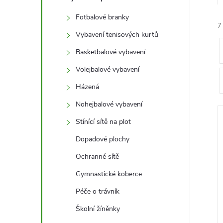
t
Fotbalové branky
r
7
Vybavení tenisových kurtů
a
Basketbalové vybavení
Volejbalové vybavení
n
Házená
n
Nohejbalové vybavení
í
Stínící sítě na plot
í
Dopadové plochy
p
Ochranné sítě
a
Gymnastické koberce
i
Péče o trávník
n
Školní žíněnky