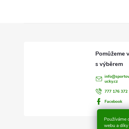
l
Z
á
p
í
a
info
@
sporto
ucky.cz
t
r
777 176 372
í
Facebook
Používáme c
webu a díky