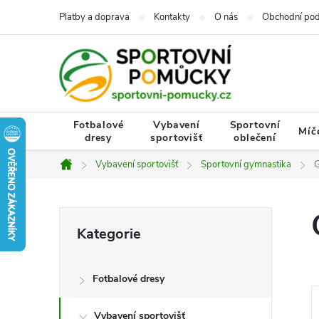
Přejít
Platby a doprava
Kontakty
O nás
Obchodní po
na
obsah
Fotbalové
Vybavení
Sportovní
Míč
dresy
sportovišť
oblečení
Vybavení sportovišť
Sportovní gymnastika
G
Domů
P
Přeskočit
Kategorie
kategorie
o
Fotbalové dresy
s
Vybavení sportovišť