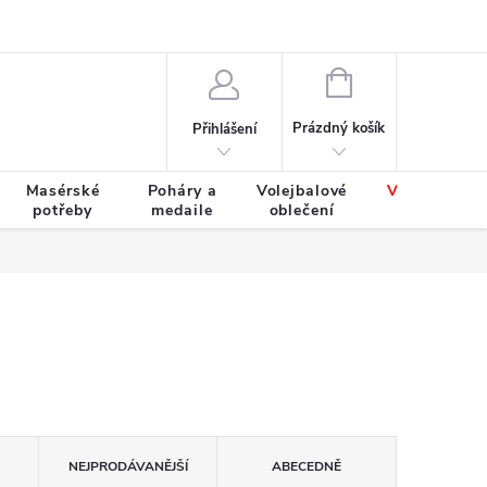
Výměna a vrácení zboží
Tabulky velikostí
NÁKUPNÍ
KOŠÍK
Prázdný košík
Přihlášení
Masérské
Poháry a
Volejbalové
Výprodej
potřeby
medaile
oblečení
zboží
NEJPRODÁVANĚJŠÍ
ABECEDNĚ