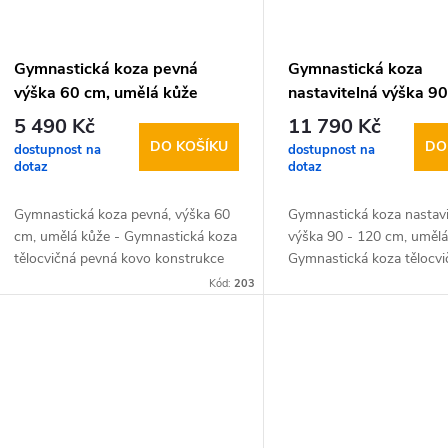
Gymnastická koza pevná
Gymnastická koza
výška 60 cm, umělá kůže
nastavitelná výška 90
cm, umělá kůže
5 490 Kč
11 790 Kč
DO KOŠÍKU
DO
dostupnost na
dostupnost na
dotaz
dotaz
Gymnastická koza pevná, výška 60
Gymnastická koza nastavi
cm, umělá kůže - Gymnastická koza
výška 90 - 120 cm, umělá
tělocvičná pevná kovo konstrukce
Gymnastická koza tělocvi
pevná výška 60 cm - gumové krytky
nastavitelná kovové nasta
Kód:
203
- smrkové…
nohy + čalouněný korpu