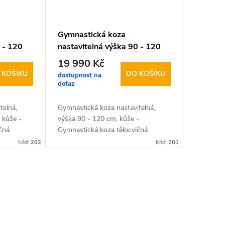
Gymnastická koza
 - 120
nastavitelná výška 90 - 120
cm, kůže
19 990 Kč
 KOŠÍKU
DO KOŠÍKU
dostupnost na
dotaz
telná,
Gymnastická koza nastavitelná,
 kůže -
výška 90 - 120 cm, kůže -
čná
Gymnastická koza tělocvičná
vitelné
nastavitelná kovové nastavitelné
Kód:
202
Kód:
201
s…
nohy + čalouněný korpus kozy…