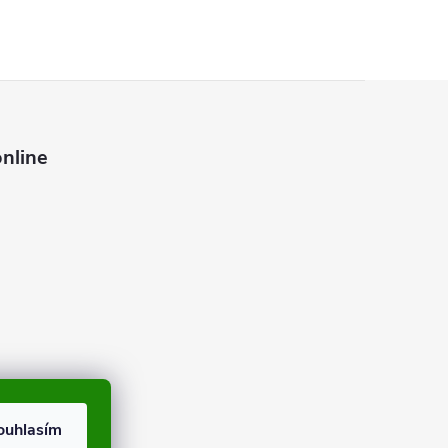
nline
ouhlasím