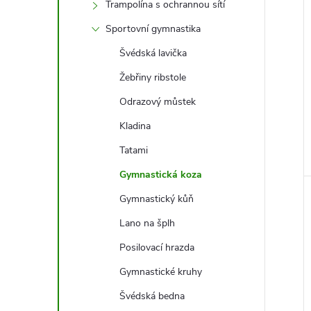
e
Trampolína s ochrannou sítí
Sportovní gymnastika
l
Švédská lavička
Žebřiny ribstole
Odrazový můstek
Kladina
Tatami
Gymnastická koza
Gymnastický kůň
Lano na šplh
Posilovací hrazda
Gymnastické kruhy
Švédská bedna