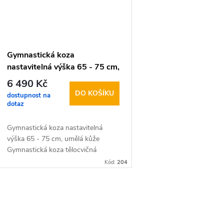
Gymnastická koza
nastavitelná výška 65 - 75 cm,
umělá kůže
6 490 Kč
DO KOŠÍKU
dostupnost na
dotaz
Gymnastická koza nastavitelná
výška 65 - 75 cm, umělá kůže
Gymnastická koza tělocvičná
nastavitelná kovo konstrukce nast.
Kód:
204
65-75 cm - gumové krytky…
O