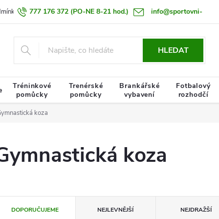
777 176 372
(PO-NE 8-21 hod.)
info@sportovni-
dmínky
Zásady zpracování osobních údajů
Termín doručení zboží
pomucky.cz
HLEDAT
Tréninkové
Trenérské
Brankářské
Fotbalový
e
pomůcky
pomůcky
vybavení
rozhodčí
ymnastická koza
Gymnastická koza
Ř
DOPORUČUJEME
NEJLEVNĚJŠÍ
NEJDRAŽŠÍ