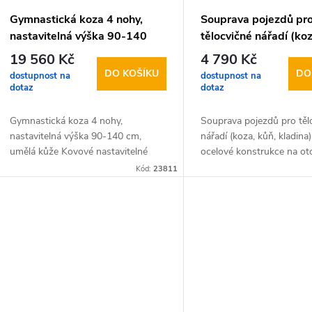
u
p
Gymnastická koza 4 nohy,
Souprava pojezdů pr
nastavitelná výška 90-140
tělocvičné nářadí (koz
k
r
cm, umělá kůže
kladina)
19 560 Kč
4 790 Kč
DO KOŠÍKU
DO
dostupnost na
dostupnost na
t
o
dotaz
dotaz
ů
d
Gymnastická koza 4 nohy,
Souprava pojezdů pro těl
nastavitelná výška 90-140 cm,
nářadí (koza, kůň, kladina
umělá kůže Kovové nastavitelné
ocelové konstrukce na o
u
nohy (4 nohy s kopyty) + čalouněný
kolečkách. Povrchová úpr
Kód:
23811
korpus kozy umělou kůží.
prášková vypalovací…
k
t
ů