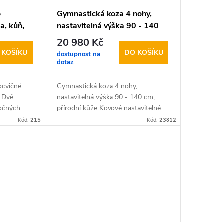
o
Gymnastická koza 4 nohy,
a, kůň,
nastavitelná výška 90 - 140
cm, přírodní kůže
20 980 Kč
 KOŠÍKU
DO KOŠÍKU
dostupnost na
dotaz
ocvičné
Gymnastická koza 4 nohy,
) Dvě
nastavitelná výška 90 - 140 cm,
točných
přírodní kůže Kovové nastavitelné
ava -
nohy (4 nohy s kopyty) + čalouněný
Kód:
215
Kód:
23812
korpus kozy přírodní…