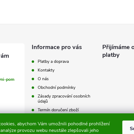
v
á
d
a
Informace pro vás
Přijímáme o
platby
c
Platby a doprava
Kontakty
O nás
vni-pom
p
Obchodní podmínky
Zásady zpracování osobních
údajů
v
Termín doručení zboží
k
Výměna a vrácení zboží
ookies, abychom Vám umožnili pohodlné prohlížení
Tabulky velikostí
S
y
 analýze provozu webu neustále zlepšovali jeho