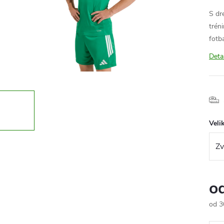
S dr
trén
fotb
Deta
Veli
o
od
3
Měr