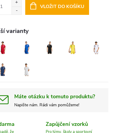
:
VLOŽIT DO KOŠÍKU
ší varianty
Máte otázku k tomuto produktu?
Napište nám. Rádi vám pomůžeme!
zdarma
Zapůjčení vzorků
ípadě, že
Pro týmy, školy a sportovní