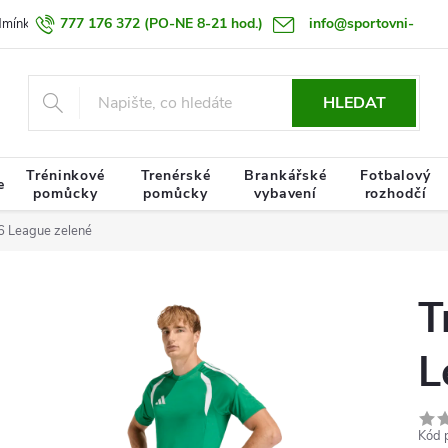
777 176 372
(PO-NE 8-21 hod.)
info@sportovni-
dmínky
Zásady zpracování osobních údajů
Termín doručení zboží
pomucky.cz
HLEDAT
Tréninkové
Trenérské
Brankářské
Fotbalový
e
pomůcky
pomůcky
vybavení
rozhodčí
26 League zelené
T
L
Kód 