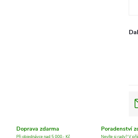
cena
Dal
Doprava zdarma
Poradenství 
Při objednávce nad 5 000,- Kč
Nevíte si rady? V př