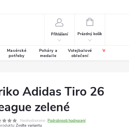
Výměna a vrácení zboží
Tabulky velikostí
NÁKUPNÍ
KOŠÍK
Prázdný košík
Přihlášení
Masérské
Poháry a
Volejbalové
Výprodej
potřeby
medaile
oblečení
zboží
riko Adidas Tiro 26
eague zelené
Neohodnoceno
Podrobnosti hodnocení
produktu:
Zvolte variantu