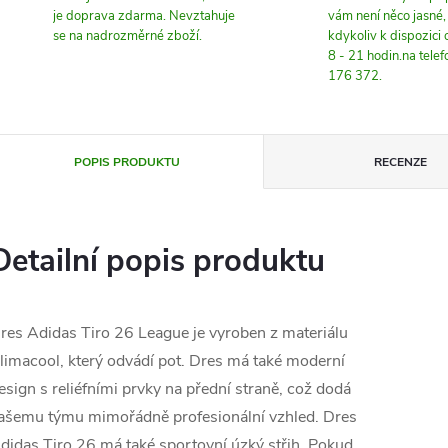
je doprava zdarma. Nevztahuje
vám není něco jasné
se na nadrozměrné zboží.
kdykoliv k dispozici
8 - 21 hodin.na tele
176 372.
POPIS PRODUKTU
RECENZE
Detailní popis produktu
res Adidas Tiro 26 League je vyroben z materiálu
limacool, který odvádí pot. Dres má také moderní
esign s reliéfními prvky na přední straně, což dodá
ašemu týmu mimořádně profesionální vzhled. Dres
didas Tiro 26 má také sportovní úzký střih. Pokud