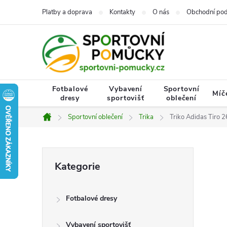
Přejít
Platby a doprava
Kontakty
O nás
Obchodní po
na
obsah
Fotbalové
Vybavení
Sportovní
Míč
dresy
sportovišť
oblečení
Sportovní oblečení
Trika
Triko Adidas Tiro 
Domů
P
Přeskočit
Kategorie
kategorie
o
Fotbalové dresy
s
Vybavení sportovišť