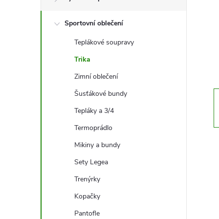
t
Sportovní oblečení
r
Teplákové soupravy
a
Trika
n
Zimní oblečení
Šusťákové bundy
n
Tepláky a 3/4
í
Termoprádlo
Mikiny a bundy
p
Sety Legea
a
Trenýrky
n
Kopačky
Pantofle