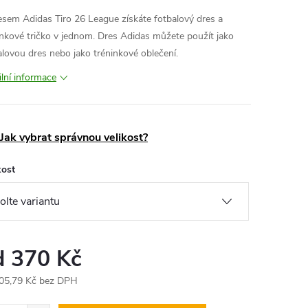
esem Adidas Tiro 26 League získáte fotbalový dres a
inkové tričko v jednom. Dres Adidas můžete použít jako
alovou dres nebo jako tréninkové oblečení.
ilní informace
Jak vybrat správnou velikost?
kost
d
370 Kč
05,79 Kč
bez DPH
ná