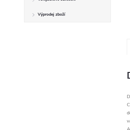
Výprodej zboží
D
C
d
v
A