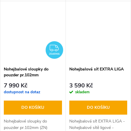
trvanlivého plastu, lehce
skvělý výkon na každém hřišti?
skládací. Oboustranný ukazatel
Nohejbalový míč Gala BN 5042
skóre…
je novinka na trhu a oficiální...
ZDARMA
ZDARMA
Nohejbalové sloupky do
Nohejbalová síť EXTRA LIGA
pouzder pr.102mm
(ZN)+pouzdra a víčka
7 990 Kč
3 590 Kč
CERTIFIKÁT
dostupnost na dotaz
skladem
DO KOŠÍKU
DO KOŠÍKU
Nohejbalové sloupky do
Nohejbalová síť EXTRA LIGA -
pouzder pr.102mm (ZN)
Nohejbalové sítě ligové -