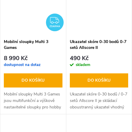
ZDARMA
ZDARMA
Mobilní sloupky Multi 3
Ukazatel skóre 0-30 bodů 0-7
Games
setů Allscore II
8 990 Kč
490 Kč
dostupnost na dotaz
skladem
DO KOŠÍKU
DO KOŠÍKU
Mobilní sloupky Multi 3 Games
Ukazatel skóre 0-30 bodů / 0-7
jsou multifunkční a výškově
setů Allscore II je skládací
nastavitelné sloupky pro hobby
oboustranný ukazatel vhodný
volejbal, badminton a soft tenis.
pro širokou škálu sportů a za
Chcete si zahrát volejbal…
bezkonkurenční cenu. Rozměr
45…