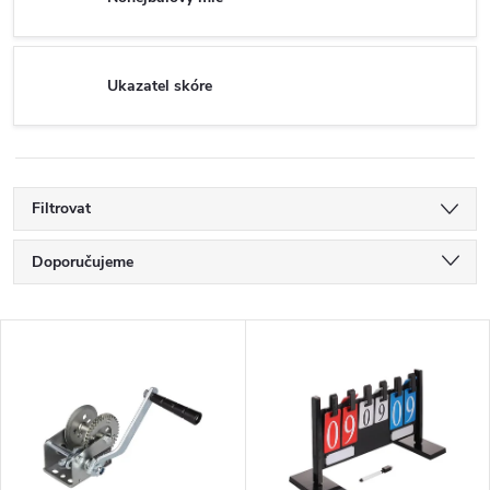
Ukazatel skóre
Filtrovat
Ř
Doporučujeme
a
Nejlevnější
V
Nejdražší
z
ý
Nejprodávanější
e
p
Abecedně
n