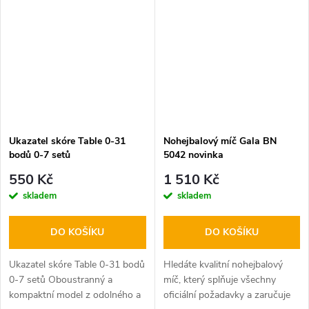
Kroužek se…
Ukazatel skóre Table 0-31
Nohejbalový míč Gala BN
bodů 0-7 setů
5042 novinka
550 Kč
1 510 Kč
skladem
skladem
DO KOŠÍKU
DO KOŠÍKU
Ukazatel skóre Table 0-31 bodů
Hledáte kvalitní nohejbalový
0-7 setů Oboustranný a
míč, který splňuje všechny
kompaktní model z odolného a
oficiální požadavky a zaručuje