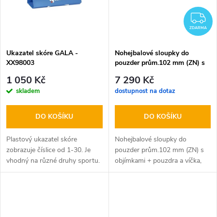
ů
Z
ZDARMA
Ukazatel skóre GALA -
Nohejbalové sloupky do
XX98003
pouzder prům.102 mm (ZN) s
objímkami + pouzdra a víčka,
1 050 Kč
7 290 Kč
CERTIFIKÁT
skladem
dostupnost na dotaz
DO KOŠÍKU
DO KOŠÍKU
Plastový ukazatel skóre
Nohejbalové sloupky do
zobrazuje číslice od 1-30. Je
pouzder prům.102 mm (ZN) s
vhodný na různé druhy sportu.
objímkami + pouzdra a víčka,
CERTIFIKÁT Sloupky pr.
102mm, napínací
mechanizmus, 3x háček, 1x…