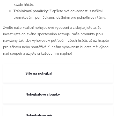
každé hřiště.
Tréninkové pomůcky:
Zlepšete své dovednosti s našimi
tréninkovými pomůckami, ideálními pro jednotlivce i týmy.
Zvolte naše kvalitní nohejbalové vybavení a získejte jistotu, že
investujete do svého sportovního rozvoje. Naše produkty jsou
navrženy tak, aby vyhovovaly potřebám všech hráčů, ať už hrajete
pro zábavu nebo soutěživě. S naším vybavením budete mít výhodu
nad soupeři a užijete si každou hru naplno!
Sítě na nohejbal
Nohejbalové sloupky
Nohejbalový míč