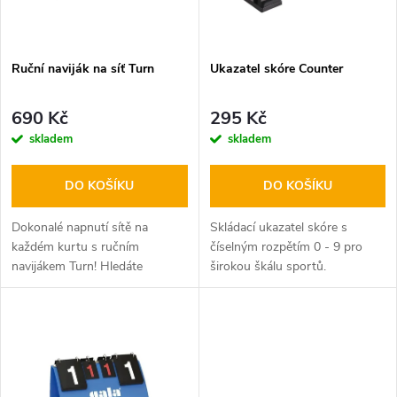
i
í
s
p
Ruční naviják na síť Turn
Ukazatel skóre Counter
p
r
690 Kč
295 Kč
r
skladem
skladem
o
o
DO KOŠÍKU
DO KOŠÍKU
d
d
Dokonalé napnutí sítě na
Skládací ukazatel skóre s
u
každém kurtu s ručním
číselným rozpětím 0 - 9 pro
navijákem Turn! Hledáte
širokou škálu sportů.
u
spolehlivý a odolný nástroj pro
k
napínání sportovních sítí?
k
Ruční naviják Turn je ideálním
t
řešením pro...
t
ů