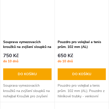
Souprava vymezovacích
Pouzdro pro volejbal a tenis
kroužků na zvýšení sloupků na
prům. 102 mm (AL)
nohejbal
750 Kč
650 Kč
do 10 dnů
do 10 dnů
DO KOŠÍKU
DO KOŠÍKU
Souprava vymezovacích
Pouzdro pro volejbal a tenis
kroužků na zvýšení sloupků na
prům. 102 mm (AL). Pouzdro z
nohejbal Kroužek pro zvyšení
hliníkové trubky - venkovní
tenisových sloupků na výšku
prům. 110 mm, vnitřní prům.
110 cm pro hru nohejbal.
104 mm, délka 380 mm.