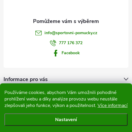
p
r
í
v
a
k
t
info
@
sportovni-pomucky.cz
y
í
777 176 372
v
Facebook
ý
p
Informace pro vás
i
Používáme cookies, abychom Vám umožnili pohodlné
s
Přijímáme online platby
prohlížení webu a díky analýze provozu webu neustále
u
zlepšovali jeho funkce, výkon a použitelnost.
Více informací
Nastavení