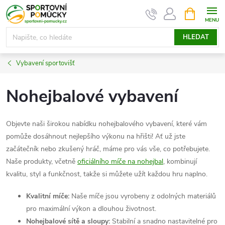
Přejít
NÁKUPNÍ
KOŠÍK
na
obsah
HLEDAT
Vybavení sportovišť
Nohejbalové vybavení
Objevte naši širokou nabídku nohejbalového vybavení, které vám
pomůže dosáhnout nejlepšího výkonu na hřišti! Ať už jste
začátečník nebo zkušený hráč, máme pro vás vše, co potřebujete.
Naše produkty, včetně
oficiálního míče na nohejbal
, kombinují
kvalitu, styl a funkčnost, takže si můžete užít každou hru naplno.
Kvalitní míče:
Naše míče jsou vyrobeny z odolných materiálů
pro maximální výkon a dlouhou životnost.
Nohejbalové sítě a sloupy:
Stabilní a snadno nastavitelné pro