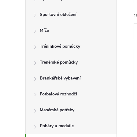
t
Sportovní oblečení
r
1
a
Míče
n
Tréninkové pomůcky
n
Trenérské pomůcky
í
í
Brankářské vybavení
p
Fotbalový rozhodčí
i
a
Masérské potřeby
n
Poháry a medaile