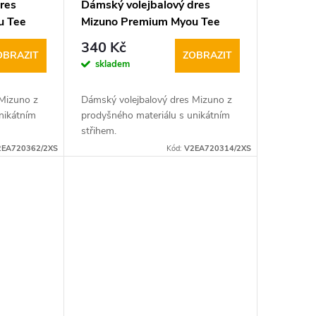
res
Dámský volejbalový dres
u Tee
Mizuno Premium Myou Tee
tm.modro bílý
340 Kč
OBRAZIT
ZOBRAZIT
skladem
 Mizuno z
Dámský volejbalový dres Mizuno z
nikátním
prodyšného materiálu s unikátním
střihem.
2EA720362/2XS
Kód:
V2EA720314/2XS