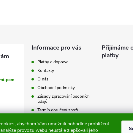
á
d
a
c
Informace pro vás
Přijímáme o
platby
Platby a doprava
p
Kontakty
O nás
vni-pom
Obchodní podmínky
v
Zásady zpracování osobních
k
údajů
Termín doručení zboží
y
Výměna a vrácení zboží
ookies, abychom Vám umožnili pohodlné prohlížení
v
Tabulky velikostí
S
 analýze provozu webu neustále zlepšovali jeho