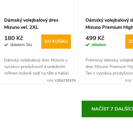
Dámský volejbalový dres
Dámský volejbalový d
Mizuno vel. 2XL
Mizuno Premium Hig
Tee
180 Kč
499 Kč
DO KOŠÍKU
Z
skladem 1ks
skladem
Dámský volejbalový dres Mizuno s
Prémiový dámský volejba
vysokou prodyšností a unikátním
dres Mizuno Premium Hi
střihem krásně sedí na těle a nabízí
Tee s vysokou prodyšnost
sportovkyním maximální komfort.
unikátním střihem krásně
Kód:
V2EA720370
Kód:
těle a nabízí sportovcům
O
NAČÍST 7 DALŠÍ
v