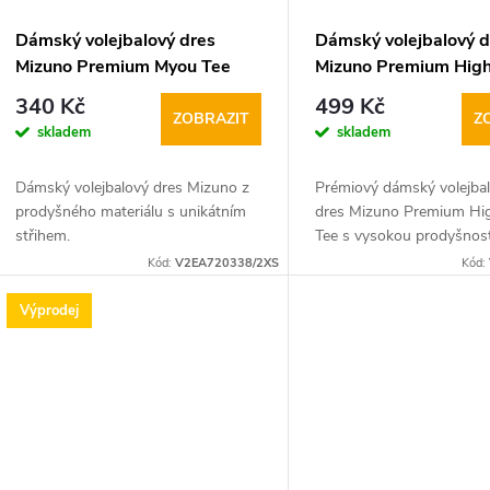
Dámský volejbalový dres
Dámský volejbalový d
Mizuno Premium Myou Tee
Mizuno Premium Hig
zeleno bílý
Tee
340 Kč
499 Kč
ZOBRAZIT
Z
skladem
skladem
Dámský volejbalový dres Mizuno z
Prémiový dámský volejba
prodyšného materiálu s unikátním
dres Mizuno Premium Hi
střihem.
Tee s vysokou prodyšnost
unikátním střihem krásně
Kód:
V2EA720338/2XS
Kód:
těle a nabízí sportovkyn
Výprodej