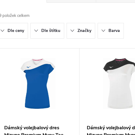
a
9
položek celkem
z
Dle ceny
Dle štítku
Značky
Barva
e
n
V
ý
p
p
r
o
s
d
p
Dámský volejbalový dres
Dámský volejbalový d