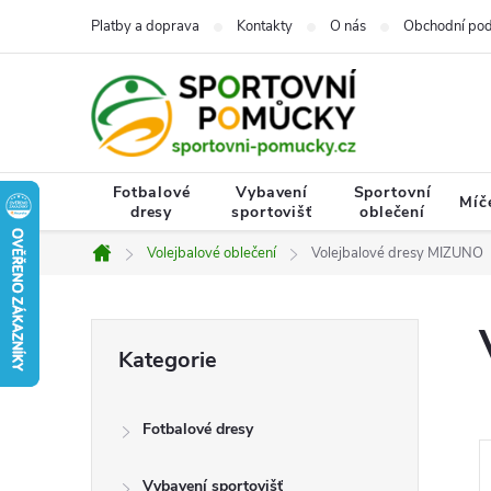
Přejít
Platby a doprava
Kontakty
O nás
Obchodní po
na
obsah
Fotbalové
Vybavení
Sportovní
Míč
dresy
sportovišť
oblečení
Volejbalové oblečení
Volejbalové dresy MIZUNO
Domů
P
Přeskočit
Kategorie
kategorie
o
Fotbalové dresy
s
Vybavení sportovišť