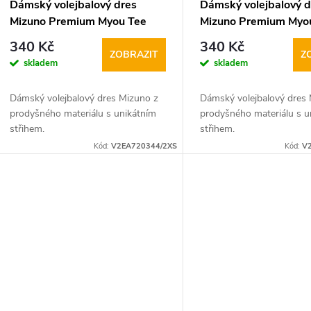
Dámský volejbalový dres
Dámský volejbalový d
Mizuno Premium Myou Tee
Mizuno Premium Myo
fluor žluto tm.modrý
červeno bílý
340 Kč
340 Kč
ZOBRAZIT
Z
skladem
skladem
Dámský volejbalový dres Mizuno z
Dámský volejbalový dres
prodyšného materiálu s unikátním
prodyšného materiálu s u
střihem.
střihem.
Kód:
V2EA720344/2XS
Kód:
V