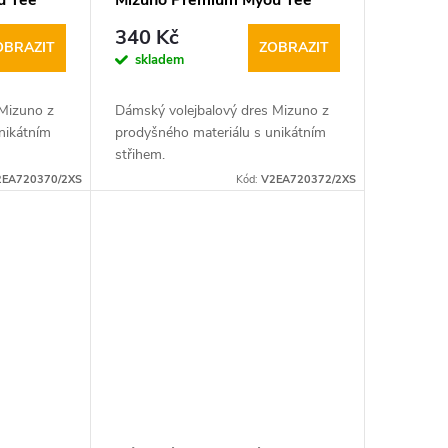
u Tee
Mizuno Premium Myou Tee
bílo sv.modrý
340 Kč
OBRAZIT
ZOBRAZIT
skladem
 Mizuno z
Dámský volejbalový dres Mizuno z
nikátním
prodyšného materiálu s unikátním
střihem.
2EA720370/2XS
Kód:
V2EA720372/2XS