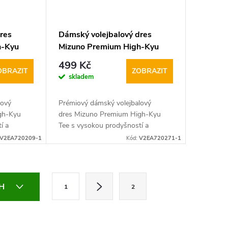
res
Dámský volejbalový dres
h-Kyu
Mizuno Premium High-Kyu
Tee W
499 Kč
OBRAZIT
ZOBRAZIT
skladem
lový
Prémiový dámský volejbalový
gh-Kyu
dres Mizuno Premium High-Kyu
í a
Tee s vysokou prodyšností a
 sedí na
unikátním střihem krásně sedí na
V2EA720209-1
Kód:
V2EA720271-1
…
těle a nabízí sportovcům…
S
CH
1
2
t
r