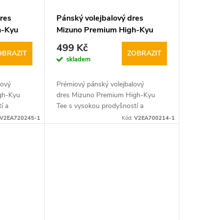
res
Pánský volejbalový dres
h-Kyu
Mizuno Premium High-Kyu
Tee
499 Kč
OBRAZIT
ZOBRAZIT
skladem
lový
Prémiový pánský volejbalový
gh-Kyu
dres Mizuno Premium High-Kyu
í a
Tee s vysokou prodyšností a
 sedí na
unikátním střihem krásně sedí na
V2EA720245-1
Kód:
V2EA700214-1
ím…
těle a nabízí sportovcům…