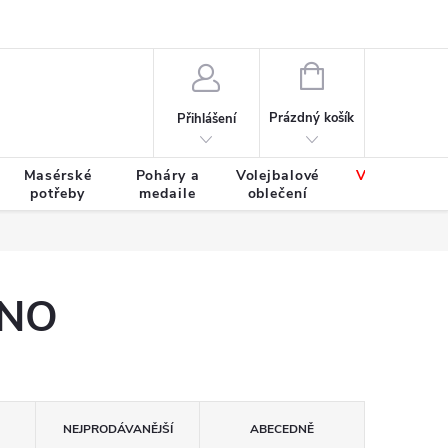
Výměna a vrácení zboží
Tabulky velikostí
NÁKUPNÍ
KOŠÍK
Prázdný košík
Přihlášení
Masérské
Poháry a
Volejbalové
Výprodej
potřeby
medaile
oblečení
zboží
UNO
NEJPRODÁVANĚJŠÍ
ABECEDNĚ