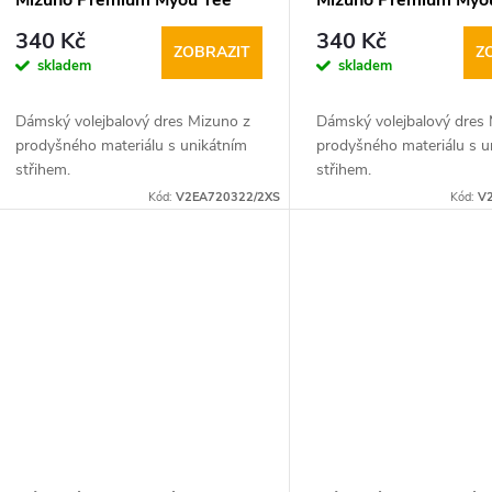
Mizuno Premium Myou Tee
Mizuno Premium Myo
u
r
sv.modro bílý
bílo černý
340 Kč
340 Kč
ZOBRAZIT
Z
skladem
skladem
k
o
Dámský volejbalový dres Mizuno z
Dámský volejbalový dres
t
d
prodyšného materiálu s unikátním
prodyšného materiálu s u
střihem.
střihem.
ů
u
Kód:
V2EA720322/2XS
Kód:
V
k
t
ů