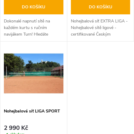
o
o
DO KOŠÍKU
DO KOŠÍKU
d
d
Dokonalé napnutí sítě na
Nohejbalová síť EXTRA LIGA -
u
každém kurtu s ručním
Nohejbalové sítě ligové -
navijákem Turn! Hledáte
certifikované Českým
u
spolehlivý a odolný nástroj pro
nohejbalovým svazem a Union
k
napínání sportovních sítí?
Internationale de FutNet (UNIF)
k
Ruční naviják Turn je ideálním
- Rozměry:…
t
řešením pro...
t
ů
ů
Nohejbalová síť LIGA SPORT
2 990 Kč