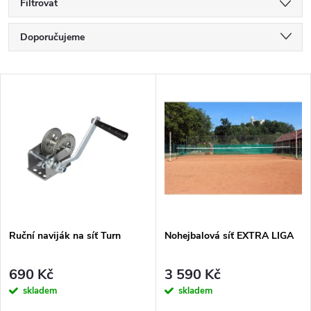
Filtrovat
Ř
Doporučujeme
a
Nejlevnější
V
Nejdražší
z
ý
Nejprodávanější
e
p
Abecedně
n
i
í
s
p
Ruční naviják na síť Turn
Nohejbalová síť EXTRA LIGA
p
r
690 Kč
3 590 Kč
r
skladem
skladem