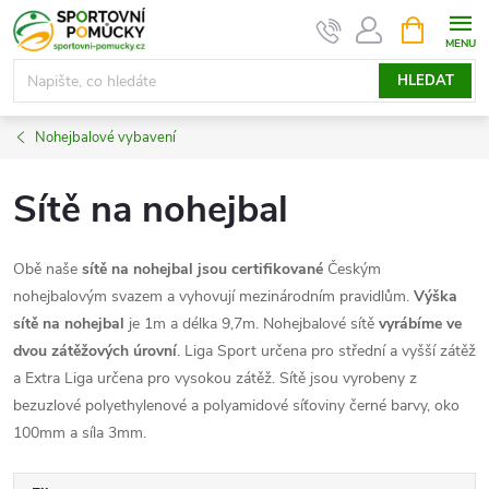
Přejít
NÁKUPNÍ
KOŠÍK
na
obsah
HLEDAT
Nohejbalové vybavení
Sítě na nohejbal
Obě naše
sítě na nohejbal
jsou certifikované
Českým
nohejbalovým svazem a vyhovují mezinárodním pravidlům.
Výška
sítě na nohejbal
je 1m a délka 9,7m. Nohejbalové sítě
vyrábíme ve
dvou zátěžových úrovní
. Liga Sport určena pro střední a vyšší zátěž
a Extra Liga určena pro vysokou zátěž. Sítě jsou vyrobeny z
bezuzlové polyethylenové a polyamidové síťoviny černé barvy, oko
100mm a síla 3mm.