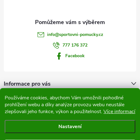
p
c
a
í
t
p
info
@
sportovni-pomucky.cz
r
í
777 176 372
v
Facebook
k
y
Informace pro vás
v
Používáme cookies, abychom Vám umožnili pohodlné
Přijímáme online platby
ý
prohlížení webu a díky analýze provozu webu neustále
zlepšovali jeho funkce, výkon a použitelnost.
Více informací
p
Nastavení
i