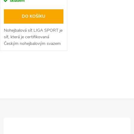
skladem
DO KOŠÍKU
Nohejbalová síť LIGA SPORT je
síť, která je certifikovaná
Českým nohejbalovým svazem
a Union Internationale de
FutNet (UNIF).
O
v
l
Z
á
d
á
a