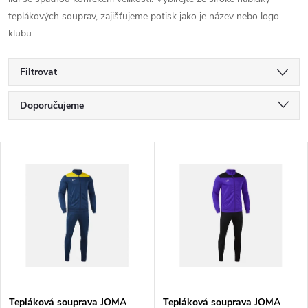
teplákových souprav, zajišťujeme potisk jako je název nebo logo
klubu.
Filtrovat
Ř
Doporučujeme
a
Nejlevnější
V
Nejdražší
z
ý
Nejprodávanější
e
p
Abecedně
n
i
í
s
Tepláková souprava JOMA
Tepláková souprava JOMA