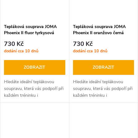
Tepláková souprava JOMA
Tepláková souprava JOMA
Phoenix II fluor tyrkysová
Phoenix II oranžovo černá
tmavě modrá
730 Kč
730 Kč
dodání cca 10 dnů
dodání cca 10 dnů
ZOBRAZIT
ZOBRAZIT
Hledáte ideální teplákovou
Hledáte ideální teplákovou
soupravu, která vás podpoří při
soupravu, která vás podpoří při
každém tréninku i
každém tréninku i
volnočasových aktivitách?
volnočasových aktivitách?
JOMA Phoenix II je tu pro vás!
JOMA Phoenix II je tu pro vás!
Tato moderní sada, složená z
Tato moderní sada, složená z
mikiny na zip...
mikiny na zip...