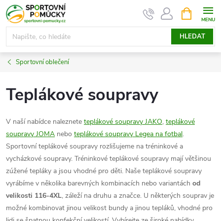
Přejít
NÁKUPNÍ
KOŠÍK
na
obsah
HLEDAT
Sportovní oblečení
Teplákové soupravy
V naší nabídce naleznete
teplákové soupravy JAKO
,
teplákové
soupravy JOMA
nebo
teplákové soupravy Legea na fotbal
.
Sportovní teplákové soupravy rozlišujeme na tréninkové a
vycházkové soupravy. Tréninkové teplákové soupravy mají většinou
zúžené tepláky a jsou vhodné pro děti. Naše teplákové soupravy
vyrábíme v několika barevných kombinacích nebo variantách
od
velikosti 116-4XL
, záleží na druhu a značce. U některých souprav je
možné kombinovat jinou velikost bundy a jinou tepláků, vhodné pro
lidi se špatnou konfekční velikostí. Vybírejte ze široké nabídky