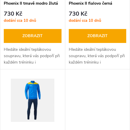
p
Phoenix II tmavě modro žlutá
Phoenix II fialovo černá
p
r
730 Kč
730 Kč
r
dodání cca 10 dnů
dodání cca 10 dnů
o
o
ZOBRAZIT
ZOBRAZIT
d
d
Hledáte ideální teplákovou
Hledáte ideální teplákovou
u
soupravu, která vás podpoří při
soupravu, která vás podpoří při
každém tréninku i
každém tréninku i
u
volnočasových aktivitách?
volnočasových aktivitách?
k
JOMA Phoenix II je tu pro vás!
JOMA Phoenix II je tu pro vás!
k
Tato moderní sada, složená z
Tato moderní sada, složená z
t
mikiny na zip...
mikiny na zip...
t
ů
ů