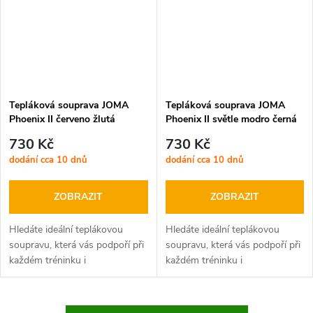
Tepláková souprava JOMA
Tepláková souprava JOMA
Phoenix II červeno žlutá
Phoenix II světle modro černá
730 Kč
730 Kč
dodání cca 10 dnů
dodání cca 10 dnů
ZOBRAZIT
ZOBRAZIT
Hledáte ideální teplákovou
Hledáte ideální teplákovou
soupravu, která vás podpoří při
soupravu, která vás podpoří při
každém tréninku i
každém tréninku i
volnočasových aktivitách?
volnočasových aktivitách?
JOMA Phoenix II je tu pro vás!
JOMA Phoenix II je tu pro vás!
Tato moderní sada, složená z
Tato moderní sada, složená z