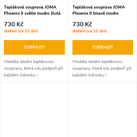
Tepláková souprava JOMA
Tepláková souprava JOMA
Phoenix II světle modro žlutá
Phoenix II tmavě modro
červená
730 Kč
730 Kč
dodání cca 10 dnů
dodání cca 10 dnů
ZOBRAZIT
ZOBRAZIT
Hledáte ideální teplákovou
Hledáte ideální teplákovou
soupravu, která vás podpoří při
soupravu, která vás podpoří při
každém tréninku i
každém tréninku i
volnočasových aktivitách?
volnočasových aktivitách?
JOMA Phoenix II je tu pro vás!
JOMA Phoenix II je tu pro vás!
Tato moderní sada, složená z
Tato moderní sada, složená z
mikiny na zip...
mikiny na zip...