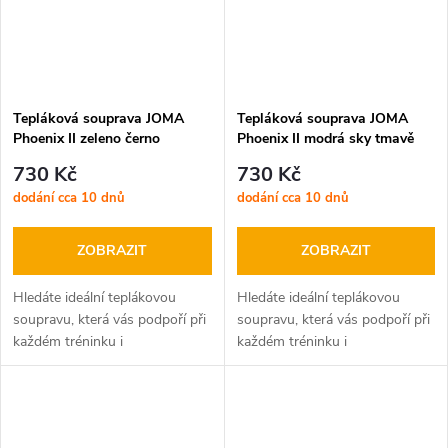
Tepláková souprava JOMA
Tepláková souprava JOMA
Phoenix II zeleno černo
Phoenix II modrá sky tmavě
modrá
730 Kč
730 Kč
dodání cca 10 dnů
dodání cca 10 dnů
ZOBRAZIT
ZOBRAZIT
Hledáte ideální teplákovou
Hledáte ideální teplákovou
soupravu, která vás podpoří při
soupravu, která vás podpoří při
každém tréninku i
každém tréninku i
volnočasových aktivitách?
volnočasových aktivitách?
JOMA Phoenix II je tu pro vás!
JOMA Phoenix II je tu pro vás!
Tato moderní sada, složená z
Tato moderní sada, složená z
mikiny na zip...
mikiny na zip...