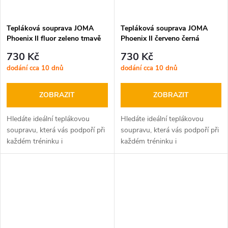
Tepláková souprava JOMA
Tepláková souprava JOMA
Phoenix II fluor zeleno tmavě
Phoenix II červeno černá
modrá
730 Kč
730 Kč
dodání cca 10 dnů
dodání cca 10 dnů
ZOBRAZIT
ZOBRAZIT
Hledáte ideální teplákovou
Hledáte ideální teplákovou
soupravu, která vás podpoří při
soupravu, která vás podpoří při
každém tréninku i
každém tréninku i
volnočasových aktivitách?
volnočasových aktivitách?
JOMA Phoenix II je tu pro vás!
JOMA Phoenix II je tu pro vás!
Tato moderní sada, složená z
Tato moderní sada, složená z
mikiny na zip...
mikiny na zip...