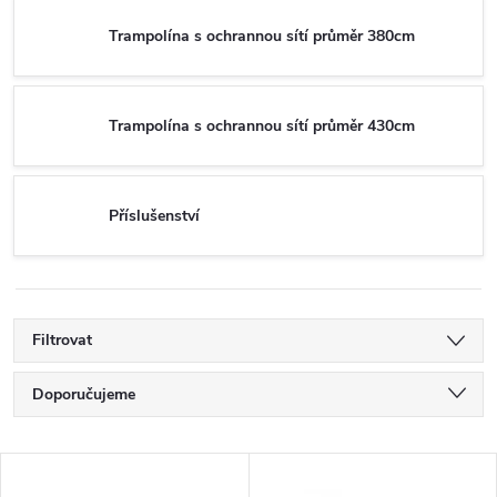
Trampolína s ochrannou sítí průměr 380cm
Trampolína s ochrannou sítí průměr 430cm
Příslušenství
Filtrovat
Ř
Doporučujeme
a
Nejlevnější
V
Nejdražší