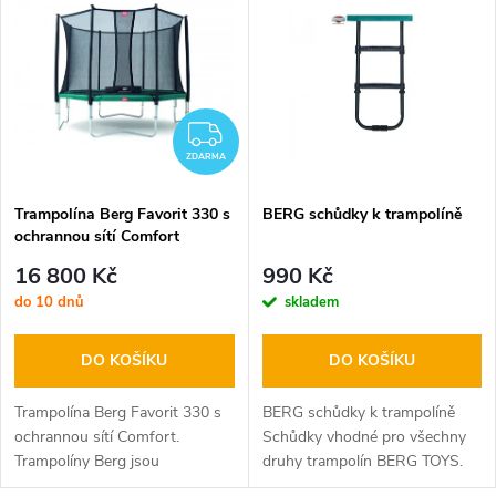
z
ý
Nejprodávanější
e
p
Abecedně
n
i
ZDARMA
í
ZDARMA
s
p
Trampolína Berg Favorit 330 s
BERG schůdky k trampolíně
ochrannou sítí Comfort
p
r
16 800 Kč
990 Kč
r
do 10 dnů
skladem
o
o
DO KOŠÍKU
DO KOŠÍKU
d
d
Trampolína Berg Favorit 330 s
BERG schůdky k trampolíně
u
ochrannou sítí Comfort.
Schůdky vhodné pro všechny
Trampolíny Berg jsou
druhy trampolín BERG TOYS.
u
neodolatelné. Jejich výhodou je
Parametry: hmotnost: 3kg