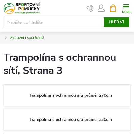
Přejít
NÁKUPNÍ
KOŠÍK
na
obsah
HLEDAT
Vybavení sportovišť
Trampolína s ochrannou
sítí
, Strana 3
Trampolína s ochrannou sítí průměr 270cm
Trampolína s ochrannou sítí průměr 330cm