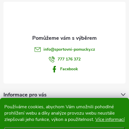
á
p
a
t
info
@
sportovni-pomucky.cz
í
777 176 372
Facebook
Informace pro vás
Používáme cookies, abychom Vám umožnili pohodlné
Přijímáme online platby
prohlížení webu a díky analýze provozu webu neustále
zlepšovali jeho funkce, výkon a použitelnost.
Více informací