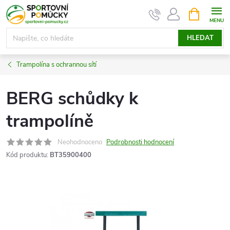
Přejít
NÁKUPNÍ
KOŠÍK
na
obsah
HLEDAT
Trampolína s ochrannou sítí
BERG schůdky k
trampolíně
Neohodnoceno
Podrobnosti hodnocení
Kód produktu:
BT35900400