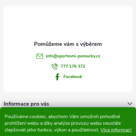
á
p
a
t
info
@
sportovni-pomucky.cz
í
777 176 372
Facebook
Informace pro vás
Používáme cookies, abychom Vám umožnili pohodlné
Přijímáme online platby
prohlížení webu a díky analýze provozu webu neustále
zlepšovali jeho funkce, výkon a použitelnost.
Více informací