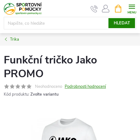
Přejít
NÁKUPNÍ
KOŠÍK
na
obsah
HLEDAT
Trika
Funkční tričko Jako
PROMO
Neohodnoceno
Podrobnosti hodnocení
Kód produktu:
Zvolte variantu