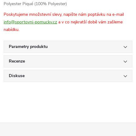
Polyester Piqué (100% Polyester)
Poskytujeme množstevní slevy, napište nám poptávku na e-mail
info@sportovni-pomucky.cz
a v co nejkratší době vám zašleme
nabídku.
Parametry produktu
Recenze
Diskuse
Z