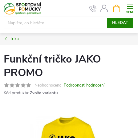
Přejít
NÁKUPNÍ
KOŠÍK
na
obsah
HLEDAT
Trika
Funkční tričko JAKO
PROMO
Neohodnoceno
Podrobnosti hodnocení
Kód produktu:
Zvolte variantu