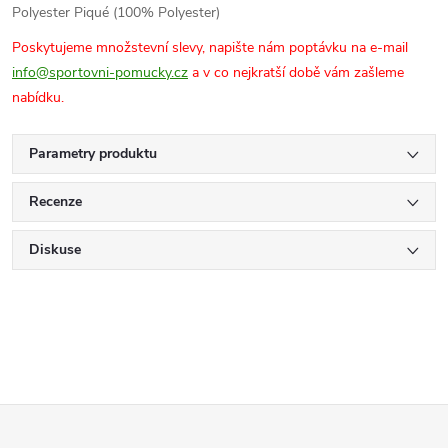
Polyester Piqué (100% Polyester)
Poskytujeme množstevní slevy, napište nám poptávku na e-mail
info@sportovni-pomucky.cz
a v co nejkratší době vám zašleme
nabídku.
Parametry produktu
Recenze
Diskuse
Z