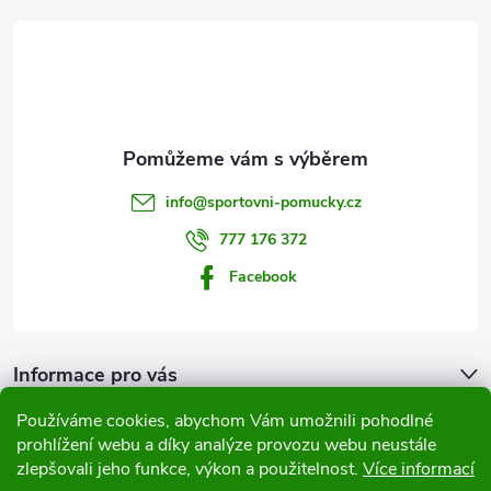
á
p
a
t
info
@
sportovni-pomucky.cz
í
777 176 372
Facebook
Informace pro vás
Používáme cookies, abychom Vám umožnili pohodlné
Přijímáme online platby
prohlížení webu a díky analýze provozu webu neustále
zlepšovali jeho funkce, výkon a použitelnost.
Více informací