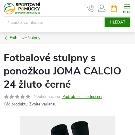
Přejít
NÁKUPNÍ
KOŠÍK
na
obsah
HLEDAT
Fotbalové štulpny
Fotbalové stulpny s
ponožkou JOMA CALCIO
24 žluto černé
Neohodnoceno
Podrobnosti hodnocení
Kód produktu:
Zvolte variantu