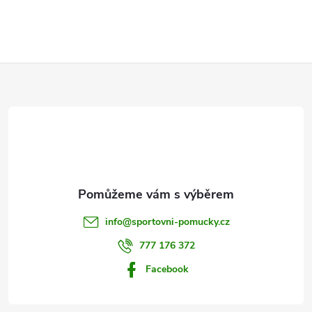
Z
á
p
a
t
info
@
sportovni-pomucky.cz
í
777 176 372
Facebook