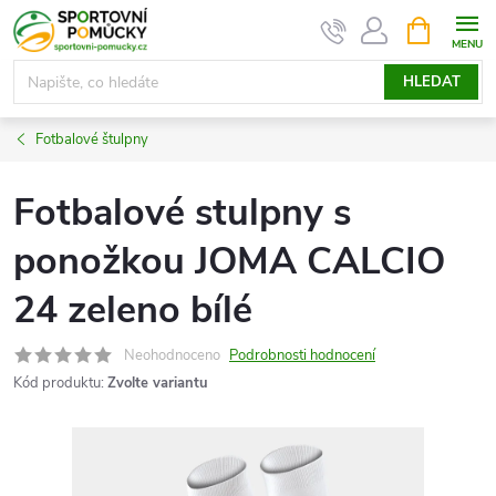
Přejít
NÁKUPNÍ
KOŠÍK
na
obsah
HLEDAT
Fotbalové štulpny
Fotbalové stulpny s
ponožkou JOMA CALCIO
24 zeleno bílé
Neohodnoceno
Podrobnosti hodnocení
Kód produktu:
Zvolte variantu