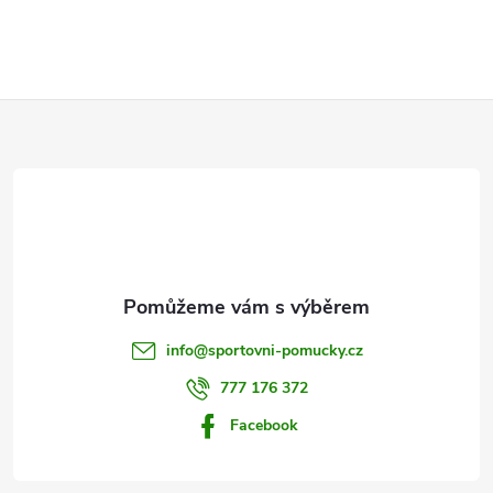
Z
á
p
a
t
info
@
sportovni-pomucky.cz
í
777 176 372
Facebook