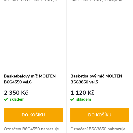
vysokou přilnavostí při
pružnou výstelkou, vysoce
uchopení, velice odolný
přilnavý při uchopení,
materiál, homologovaný FIBA,
otěruodolný povrch,
určený pro...
homologovaný FIBA, určený...
Basketbalový míč MOLTEN
Basketbalový míč MOLTEN
B6G4550 vel.6
B5G3850 vel.5
2 350 Kč
1 120 Kč
skladem
skladem
DO KOŠÍKU
DO KOŠÍKU
Označení B6G4550 nahrazuje
Označení B5G3850 nahrazuje