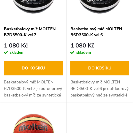
n
i
í
s
p
Basketbalový míč MOLTEN
Basketbalový míč MOLTEN
B7D3500-K vel.7
B6D3500-K vel.6
p
r
1 080 Kč
1 080 Kč
r
skladem
skladem
o
o
DO KOŠÍKU
DO KOŠÍKU
d
d
Basketbalový míč MOLTEN
Basketbalový míč MOLTEN
u
B7D3500-K vel.7 je outdoorový
B6D3500-K vel.6 je outdoorový
basketbalový míč ze syntetické
basketbalový míč ze syntetické
u
– umělé kůže, příjemný při
– umělé kůže, příjemný při
k
uchopení, velice odolný
uchopení, velice odolný
k
měkkčený materiál,
měkkčený materiál,
t
homologovaný FIBA,...
homologovaný FIBA,...
t