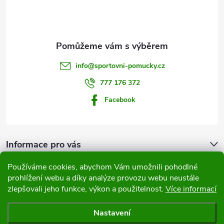
n
p
r
í
v
a
k
t
info
@
sportovni-pomucky.cz
y
í
777 176 372
v
Facebook
ý
p
Informace pro vás
i
Používáme cookies, abychom Vám umožnili pohodlné
s
Přijímáme online platby
prohlížení webu a díky analýze provozu webu neustále
u
zlepšovali jeho funkce, výkon a použitelnost.
Více informací
Nastavení