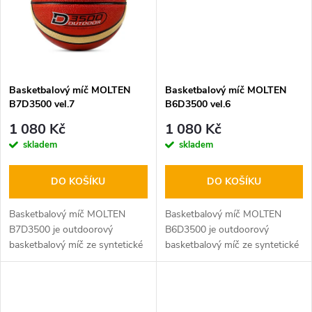
ů
ů
Basketbalový míč MOLTEN
Basketbalový míč MOLTEN
B7D3500 vel.7
B6D3500 vel.6
1 080 Kč
1 080 Kč
skladem
skladem
DO KOŠÍKU
DO KOŠÍKU
Basketbalový míč MOLTEN
Basketbalový míč MOLTEN
B7D3500 je outdoorový
B6D3500 je outdoorový
basketbalový míč ze syntetické
basketbalový míč ze syntetické
– umělé kůže, příjemný při
– umělé kůže, příjemný při
uchopení, velice odolný
uchopení, velice odolný
měkkčený materiál,
měkkčený materiál,
homologovaný FIBA, určený
homologovaný FIBA, určený