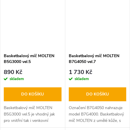
velice odolný materiál, s
velice odolný materiál, s
parametry FIBA,...
parametry FIBA,...
Basketbalový míč MOLTEN
Basketbalový míč MOLTEN
B5G3000 vel.5
B7G4050 vel.7
890 Kč
1 730 Kč
skladem
skladem
DO KOŠÍKU
DO KOŠÍKU
Basketbalový míč MOLTEN
Označení B7G4050 nahrazuje
B5G3000 vel.5 je vhodný jak
model B7G4000. Basketbalový
pro vnitřní tak i venkovní
míč MOLTEN z umělé kůže, s
použití. Basketbalový míč
vysokou přilnavostí při