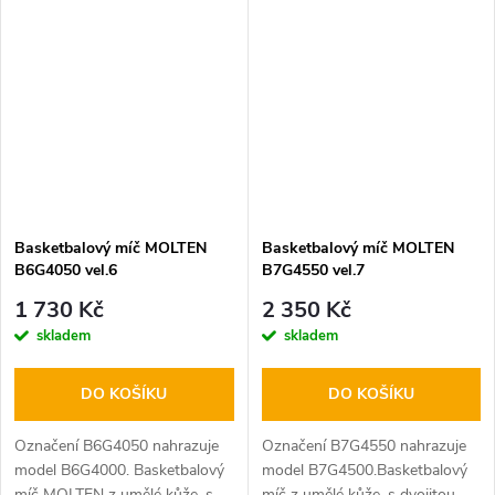
MOLTEN ze syntetické kůže,
uchopení, velice odolný
velice odolný materiál, s
materiál, homologovaný FIBA,
parametry FIBA,...
určený pro...
Basketbalový míč MOLTEN
Basketbalový míč MOLTEN
B6G4050 vel.6
B7G4550 vel.7
1 730 Kč
2 350 Kč
skladem
skladem
DO KOŠÍKU
DO KOŠÍKU
Označení B6G4050 nahrazuje
Označení B7G4550 nahrazuje
model B6G4000. Basketbalový
model B7G4500.Basketbalový
míč MOLTEN z umělé kůže, s
míč z umělé kůže, s dvojitou