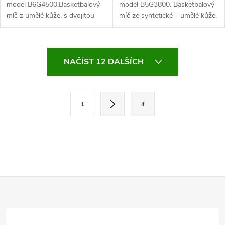
model B6G4500.Basketbalový
model B5G3800. Basketbalový
míč z umělé kůže, s dvojitou
míč ze syntetické – umělé kůže,
pružnou výstelkou, vysoce
příjemný při uchopení, velice
přilnavý při uchopení,
odolný měkkčený materiál,
otěruodolný povrch,
homologovaný FIBA, určený
O
homologovaný FIBA, určený...
pro...
NAČÍST 12 DALŠÍCH
v
l
S
1
4
t
á
r
d
á
a
n
k
c
Z
o
í
v
á
á
p