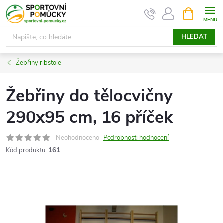
Přejít
NÁKUPNÍ
KOŠÍK
na
obsah
HLEDAT
Žebřiny ribstole
Žebřiny do tělocvičny
290x95 cm, 16 příček
Neohodnoceno
Podrobnosti hodnocení
Kód produktu:
161