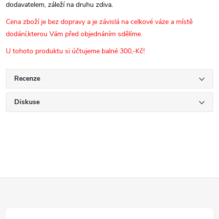
dodavatelem, záleží na druhu zdiva.
Cena zboží je bez dopravy a je závislá na celkové váze a místě
dodání,kterou Vám před objednáním sdělíme.
U tohoto produktu si účtujeme balné 300,-Kč!
Recenze
Diskuse
Z
á