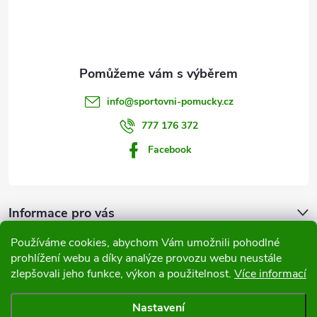
p
a
t
info
@
sportovni-pomucky.cz
í
777 176 372
Facebook
Informace pro vás
Používáme cookies, abychom Vám umožnili pohodlné
Přijímáme online platby
prohlížení webu a díky analýze provozu webu neustále
zlepšovali jeho funkce, výkon a použitelnost.
Více informací
Nastavení