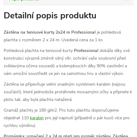
Detailní popis produktu
Zástěna na tenisové kurty 2x24 m Professional
je pohledová
plachta s rozměrem 2 x 24 m. Uvedená cena za 1 ks
Pohledová plachta na tenisové kurty
Professional
dokáže díky své
konstrukci výrazně zmírnit silný vítr, ochrání vaše soukromí před
zvědavýma očima sousedů a kolemjdoucích díky 90% zastínění a
vám umožní soustředit se jen na samotnou hru a vlastní výkon.
Zástěna se připevňuje velmi snadným systémem karabin (nejsou
součástí), které jednoduše protáhnete mosaznými očky a připnete k
plotu tak, aby byla plachta natažená.
Gramáž plachty je 180 g/m2. Pro tuto plachtu doporučujeme
objednat 110
karabin
pro její napnutí (případně o pár kusů více pro
rychlou výměnu).
Poznámka: označení 2 x 24 m platí pro rozměr zástěny. Zástěna