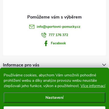
p
a
t
info
@
sportovni-pomucky.cz
í
777 176 372
Facebook
Informace pro vás
Používáme cookies, abychom Vám umožnili pohodlné
Přijímáme online platby
prohlížení webu a díky analýze provozu webu neustále
zlepšovali jeho funkce, výkon a použitelnost.
Více informací
Nastavení
Copyright 2026
Sportovní pomůcky
. Všechna práva vyhrazena.