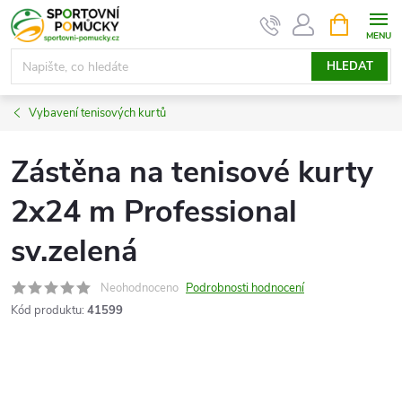
Přejít
NÁKUPNÍ
KOŠÍK
na
obsah
HLEDAT
Vybavení tenisových kurtů
Zástěna na tenisové kurty
2x24 m Professional
sv.zelená
Neohodnoceno
Podrobnosti hodnocení
Kód produktu:
41599