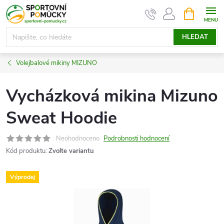
Přejít
NÁKUPNÍ
KOŠÍK
na
obsah
HLEDAT
Volejbalové mikiny MIZUNO
Vycházková mikina Mizuno
Sweat Hoodie
Neohodnoceno
Podrobnosti hodnocení
Kód produktu:
Zvolte variantu
Výprodej