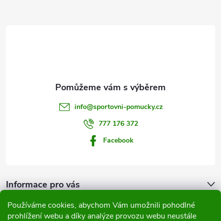
Z
á
p
a
t
info
@
sportovni-pomucky.cz
í
777 176 372
Facebook
Informace pro vás
Používáme cookies, abychom Vám umožnili pohodlné
Přijímáme online platby
prohlížení webu a díky analýze provozu webu neustále