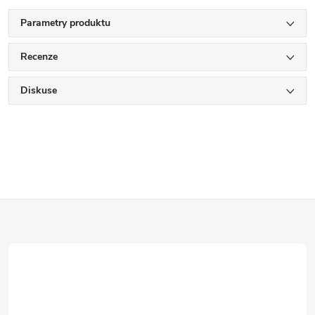
Parametry produktu
Recenze
Diskuse
Z
á
p