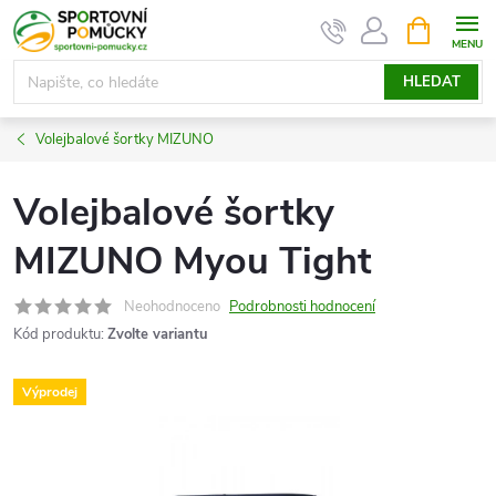
Přejít
NÁKUPNÍ
KOŠÍK
na
obsah
HLEDAT
Volejbalové šortky MIZUNO
Volejbalové šortky
MIZUNO Myou Tight
Neohodnoceno
Podrobnosti hodnocení
Kód produktu:
Zvolte variantu
Výprodej