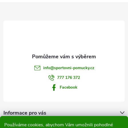
Z
á
p
a
t
info
@
sportovni-pomucky.cz
í
777 176 372
Facebook
Informace pro vás
Používáme cookies, abychom Vám umožnili pohodlné