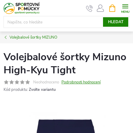
Přejít
NÁKUPNÍ
KOŠÍK
na
obsah
HLEDAT
Volejbalové šortky MIZUNO
Volejbalové šortky Mizuno
High-Kyu Tight
Neohodnoceno
Podrobnosti hodnocení
Kód produktu:
Zvolte variantu