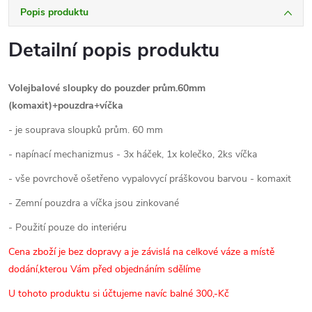
Popis produktu
Detailní popis produktu
Volejbalové sloupky do pouzder prům.60mm
(komaxit)+pouzdra+víčka
- je souprava sloupků prům. 60 mm
- napínací mechanizmus - 3x háček, 1x kolečko, 2ks víčka
- vše povrchově ošetřeno vypalovycí práškovou barvou - komaxit
- Zemní pouzdra a víčka jsou zinkované
- Použití pouze do interiéru
Cena zboží je bez dopravy a je závislá na celkové váze a místě
dodání,kterou Vám před objednáním sdělíme
U tohoto produktu si účtujeme navíc balné 300,-Kč