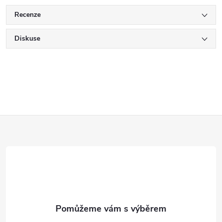
Recenze
Diskuse
Z
á
p
a