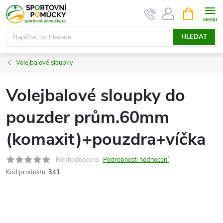
Přejít
NÁKUPNÍ
KOŠÍK
na
obsah
HLEDAT
Volejbalové sloupky
Volejbalové sloupky do
pouzder prům.60mm
(komaxit)+pouzdra+víčka
Neohodnoceno
Podrobnosti hodnocení
Kód produktu:
341