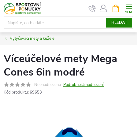
Přejít
NÁKUPNÍ
KOŠÍK
na
obsah
HLEDAT
Vytyčovací mety a kužele
Víceúčelové mety Mega
Cones 6in modré
Neohodnoceno
Podrobnosti hodnocení
Kód produktu:
69653