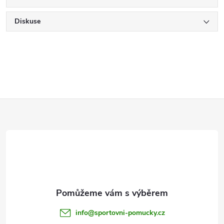
Diskuse
Z
á
p
a
t
info
@
sportovni-pomucky.cz