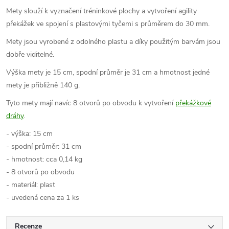
Mety slouží k vyznačení tréninkové plochy a vytvoření agility
překážek ve spojení s plastovými tyčemi s průměrem do 30 mm.
Mety jsou vyrobené z odolného plastu a díky použitým barvám jsou
dobře viditelné.
Výška mety je 15 cm, spodní průměr je 31 cm a hmotnost jedné
mety je přibližně 140 g.
Tyto mety mají navíc 8 otvorů po obvodu k vytvoření
překážkové
dráhy
.
- výška: 15 cm
- spodní průměr: 31 cm
- hmotnost: cca 0,14 kg
- 8 otvorů po obvodu
- materiál: plast
- uvedená cena za 1 ks
Recenze