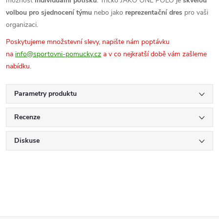
možnost
individuální potisku
. Tričko JAKO ONE POLO je
skvělou
volbou pro sjednocení týmu
nebo jako
reprezentační dres
pro vaši
organizaci.
Poskytujeme množstevní slevy, napište nám poptávku
na
info@sportovni-pomucky.cz
a v co nejkratší době vám zašleme
nabídku.
Parametry produktu
Recenze
Diskuse