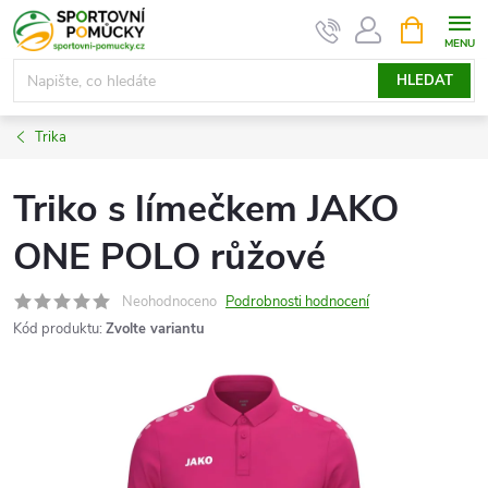
Přejít
NÁKUPNÍ
KOŠÍK
na
obsah
HLEDAT
Trika
Triko s límečkem JAKO
ONE POLO růžové
Neohodnoceno
Podrobnosti hodnocení
Kód produktu:
Zvolte variantu