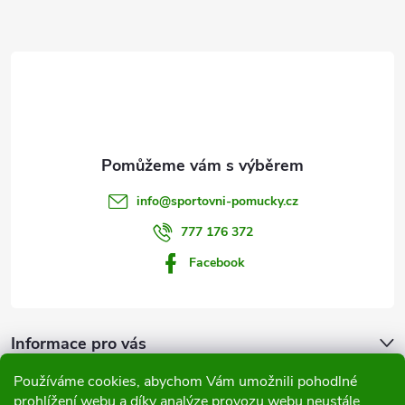
Z
á
p
a
t
info
@
sportovni-pomucky.cz
í
777 176 372
Facebook
Informace pro vás
Používáme cookies, abychom Vám umožnili pohodlné
Přijímáme online platby
prohlížení webu a díky analýze provozu webu neustále