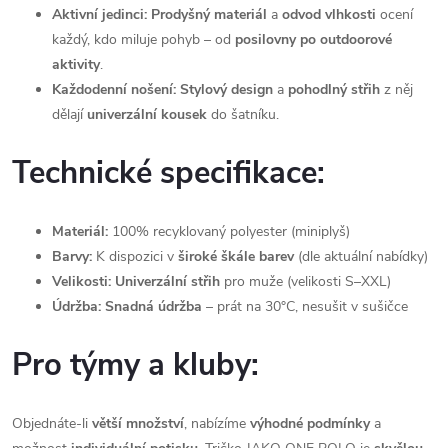
Aktivní jedinci:
Prodyšný materiál
a
odvod vlhkosti
ocení
každý, kdo miluje pohyb – od
posilovny po outdoorové
aktivity
.
Každodenní nošení:
Stylový design
a
pohodlný střih
z něj
dělají
univerzální kousek
do šatníku.
Technické specifikace:
Materiál:
100% recyklovaný polyester (miniplyš)
Barvy:
K dispozici v
široké škále barev
(dle aktuální nabídky)
Velikosti:
Univerzální střih
pro muže (velikosti S–XXL)
Údržba:
Snadná údržba
– prát na 30°C, nesušit v sušičce
Pro týmy a kluby:
Objednáte-li
větší množství
, nabízíme
výhodné podmínky
a