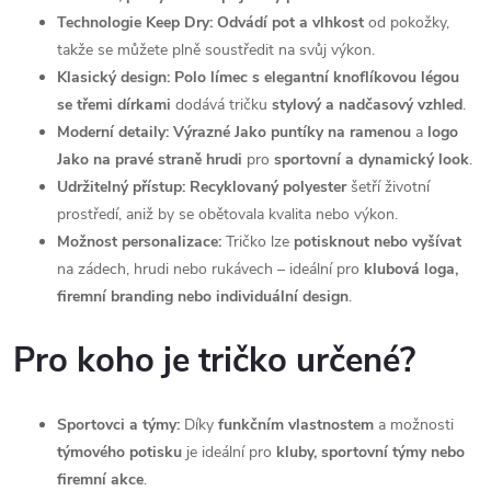
Technologie Keep Dry:
Odvádí pot a vlhkost
od pokožky,
takže se můžete plně soustředit na svůj výkon.
Klasický design:
Polo límec s elegantní knoflíkovou légou
se třemi dírkami
dodává tričku
stylový a nadčasový vzhled
.
Moderní detaily:
Výrazné Jako puntíky na ramenou
a
logo
Jako na pravé straně hrudi
pro
sportovní a dynamický look
.
Udržitelný přístup:
Recyklovaný polyester
šetří životní
prostředí, aniž by se obětovala kvalita nebo výkon.
Možnost personalizace:
Tričko lze
potisknout nebo vyšívat
na zádech, hrudi nebo rukávech – ideální pro
klubová loga,
firemní branding nebo individuální design
.
Pro koho je tričko určené?
Sportovci a týmy:
Díky
funkčním vlastnostem
a možnosti
týmového potisku
je ideální pro
kluby, sportovní týmy nebo
firemní akce
.