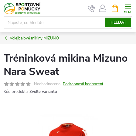
Přejít
NÁKUPNÍ
KOŠÍK
na
obsah
HLEDAT
Volejbalové mikiny MIZUNO
Tréninková mikina Mizuno
Nara Sweat
Neohodnoceno
Podrobnosti hodnocení
Kód produktu:
Zvolte variantu