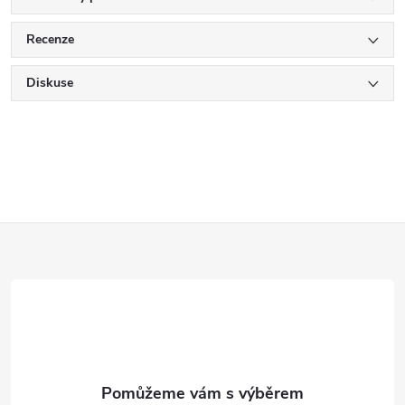
Recenze
Diskuse
Z
á
p
a