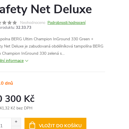
afety Net Deluxe
MA
Neohodnoceno
Podrobnosti hodnocení
produktu:
32.33.73
polna BERG Ultim Champion InGround 330 Green +
ty Net Deluxe je zabudovaná obdélníková tampolína BERG
m Champion InGround 330 zelená s…
ilní informace
10 dnů
0 300 Kč
41,32 Kč bez DPH
ná
:
VLOŽIT DO KOŠÍKU