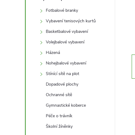
t
Fotbalové branky
r
Vybavení tenisových kurtů
a
Basketbalové vybavení
Volejbalové vybavení
n
Házená
n
Nohejbalové vybavení
Stínící sítě na plot
í
Dopadové plochy
p
Ochranné sítě
a
Gymnastické koberce
Péče o trávník
n
Školní žíněnky