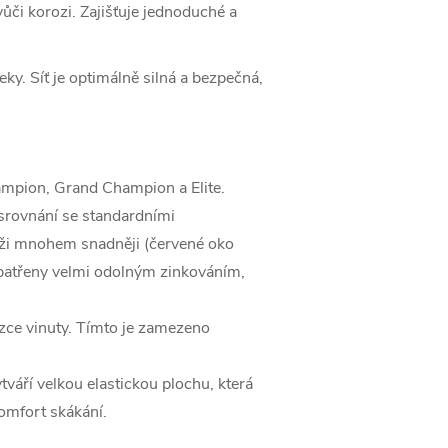
ůči korozi. Zajišťuje jednoduché a
y. Síť je optimálně silná a bezpečná,
ampion, Grand Champion a Elite.
 srovnání se standardními
áži mnohem snadněji (červené oko
opatřeny velmi odolným zinkováním,
úzce vinuty. Tímto je zamezeno
áří velkou elastickou plochu, která
komfort skákání.