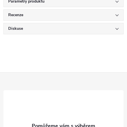
Parametry produktu
Recenze
Diskuse
Z
á
p
a