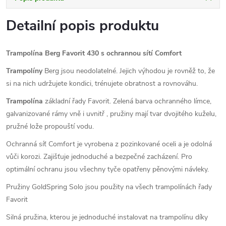
Detailní popis produktu
Trampolína Berg Favorit 430 s ochrannou sítí Comfort
Trampolíny
Berg jsou neodolatelné. Jejich výhodou je rovněž to, že
si na nich udržujete kondici, trénujete obratnost a rovnováhu.
Trampolína
základní řady Favorit. Zelená barva ochranného límce,
galvanizované rámy vně i uvnitř , pružiny mají tvar dvojitého kuželu,
pružné lože propouští vodu.
Ochranná síť Comfort je vyrobena z pozinkované oceli a je odolná
vůči korozi. Zajišťuje jednoduché a bezpečné zacházení. Pro
optimální ochranu jsou všechny tyče opatřeny pěnovými návleky.
Pružiny GoldSpring Solo jsou použity na všech trampolínách řady
Favorit
Silná pružina, kterou je jednoduché instalovat na trampolínu díky