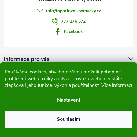
t
info
@
sportovni-pomucky.cz
í
777 176 372
Facebook
Informace pro vás
Používáme cookies, abychom Vám umožnili pohodlné
Přijímáme online platby
prohlížení webu a díky analýze provozu webu neustále
zlepšovali jeho funkce, výkon a použitelnost.
Více informací
Nastavení
Copyright 2026
Sportovní pomůcky
. Všechna práva vyhrazena.
Souhlasím
Vytvořil Shoptet