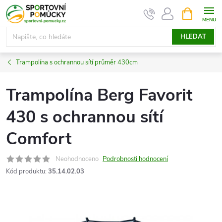
Přejít
NÁKUPNÍ
KOŠÍK
na
obsah
HLEDAT
Trampolína s ochrannou sítí průměr 430cm
Trampolína Berg Favorit
430 s ochrannou sítí
Comfort
Neohodnoceno
Podrobnosti hodnocení
Kód produktu:
35.14.02.03