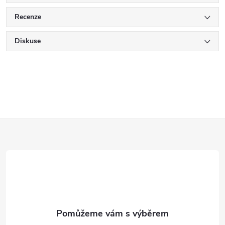
Recenze
Diskuse
Z
á
p
a