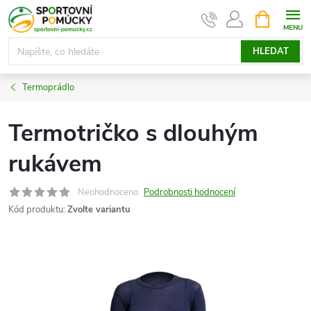
Přejít
NÁKUPNÍ
KOŠÍK
na
obsah
HLEDAT
Termoprádlo
Termotričko s dlouhým
rukávem
Neohodnoceno
Podrobnosti hodnocení
Kód produktu:
Zvolte variantu