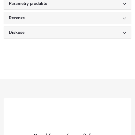
Parametry produktu
Recenze
Diskuse
Z
á
p
a