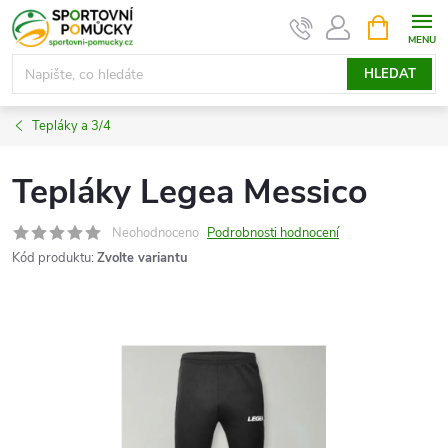
Přejít
NÁKUPNÍ
KOŠÍK
na
obsah
HLEDAT
Tepláky a 3/4
Tepláky Legea Messico
Neohodnoceno
Podrobnosti hodnocení
Kód produktu:
Zvolte variantu