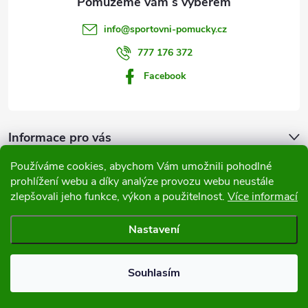
t
info
@
sportovni-pomucky.cz
í
777 176 372
Facebook
Informace pro vás
Používáme cookies, abychom Vám umožnili pohodlné
Přijímáme online platby
prohlížení webu a díky analýze provozu webu neustále
zlepšovali jeho funkce, výkon a použitelnost.
Více informací
Nastavení
Copyright 2026
Sportovní pomůcky
. Všechna práva vyhrazena.
Souhlasím
Vytvořil Shoptet