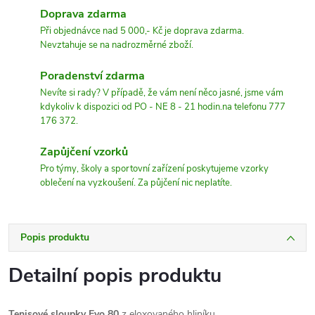
Doprava zdarma
Při objednávce nad 5 000,- Kč je doprava zdarma.
Nevztahuje se na nadrozměrné zboží.
Poradenství zdarma
Nevíte si rady? V případě, že vám není něco jasné, jsme vám
kdykoliv k dispozici od PO - NE 8 - 21 hodin.na telefonu 777
176 372.
Zapůjčení vzorků
Pro týmy, školy a sportovní zařízení poskytujeme vzorky
oblečení na vyzkoušení. Za půjčení nic neplatíte.
Popis produktu
Detailní popis produktu
Tenisové sloupky
Evo
80
z eloxovaného hliníku.