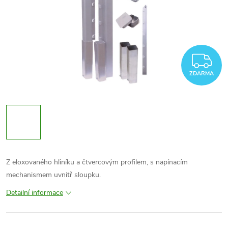
Z
ZDARMA
Z eloxovaného hliníku a čtvercovým profilem, s napínacím
mechanismem uvnitř sloupku.
Detailní informace