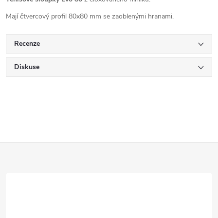
Mají čtvercový profil 80x80 mm se zaoblenými hranami.
Recenze
Diskuse
Z
á
p