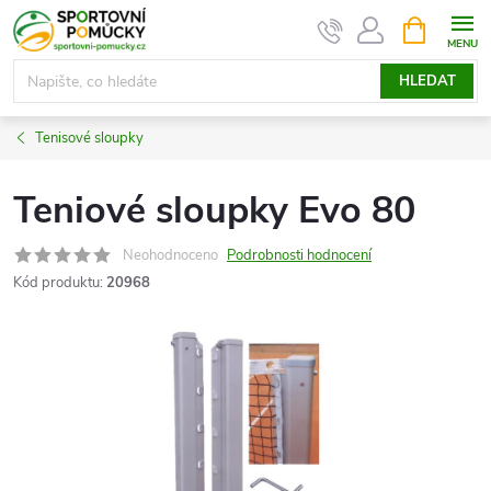
Přejít
NÁKUPNÍ
KOŠÍK
na
obsah
HLEDAT
Tenisové sloupky
Teniové sloupky Evo 80
Neohodnoceno
Podrobnosti hodnocení
Kód produktu:
20968