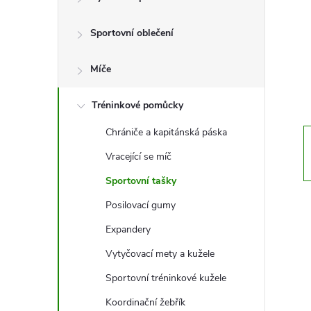
t
Sportovní oblečení
r
a
Míče
n
Tréninkové pomůcky
Chrániče a kapitánská páska
n
Vracející se míč
í
Sportovní tašky
Posilovací gumy
p
Expandery
a
Vytyčovací mety a kužele
n
Sportovní tréninkové kužele
Koordinační žebřík