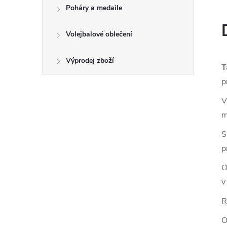
Poháry a medaile
Volejbalové oblečení
Výprodej zboží
T
p
V
m
S
p
O
v
R
O