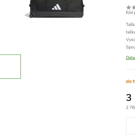
Kód 
Tašk
tašk
Vyso
Spo
Deta
do 
3
2 76
Měr
cena