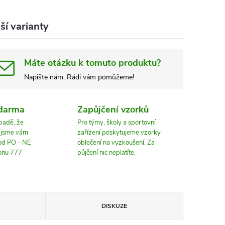
ší varianty
Máte otázku k tomuto produktu?
Napište nám. Rádi vám pomůžeme!
zdarma
Zapůjčení vzorků
ípadě, že
Pro týmy, školy a sportovní
, jsme vám
zařízení poskytujeme vzorky
 od PO - NE
oblečení na vyzkoušení. Za
fonu 777
půjčení nic neplatíte.
DISKUZE