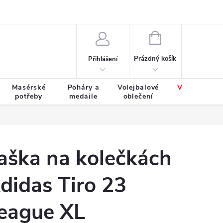
Výměna a vrácení zboží
Tabulky velikostí
NÁKUPNÍ
KOŠÍK
Prázdný košík
Přihlášení
Masérské
Poháry a
Volejbalové
Výprodej
potřeby
medaile
oblečení
zboží
aška na kolečkách
didas Tiro 23
eague XL