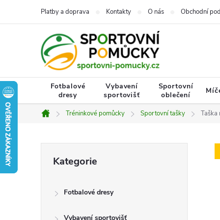
Přejít
Platby a doprava
Kontakty
O nás
Obchodní po
na
obsah
Fotbalové
Vybavení
Sportovní
Míč
dresy
sportovišť
oblečení
Tréninkové pomůcky
Sportovní tašky
Taška 
Domů
P
Přeskočit
Kategorie
kategorie
o
Fotbalové dresy
s
Vybavení sportovišť