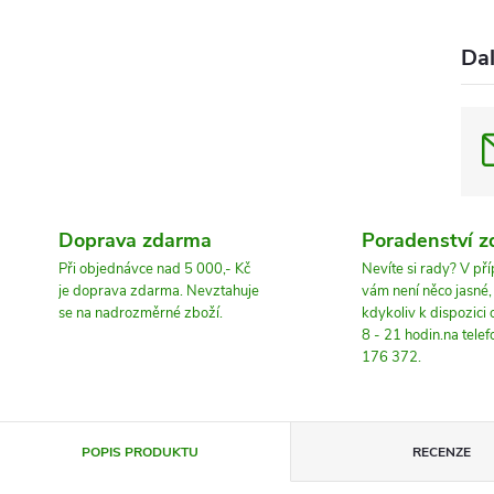
Dal
Doprava zdarma
Poradenství 
Při objednávce nad 5 000,- Kč
Nevíte si rady? V př
je doprava zdarma. Nevztahuje
vám není něco jasné
se na nadrozměrné zboží.
kdykoliv k dispozici
8 - 21 hodin.na tele
176 372.
POPIS PRODUKTU
RECENZE