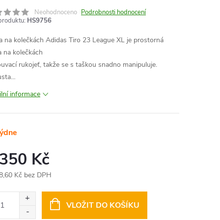
Neohodnoceno
Podrobnosti hodnocení
produktu:
HS9756
a na kolečkách Adidas Tiro 23 League XL je prostorná
a na kolečkách
uvací rukojeť, takže se s taškou snadno manipuluje.
usta…
ilní informace
týdne
 350 Kč
8,60 Kč bez DPH
ná
:
VLOŽIT DO KOŠÍKU