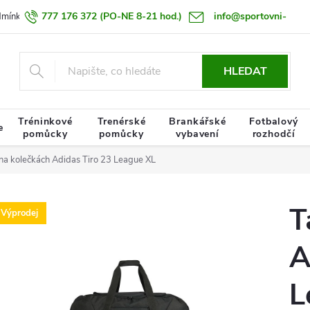
777 176 372
(PO-NE 8-21 hod.)
info@sportovni-
dmínky
Zásady zpracování osobních údajů
Termín doručení zboží
pomucky.cz
HLEDAT
Tréninkové
Trenérské
Brankářské
Fotbalový
e
pomůcky
pomůcky
vybavení
rozhodčí
na kolečkách Adidas Tiro 23 League XL
T
Výprodej
A
L