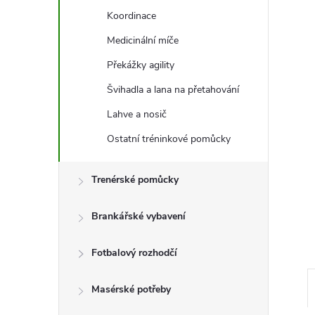
e
Koordinace
l
Medicinální míče
Překážky agility
Švihadla a lana na přetahování
Lahve a nosič
Ostatní tréninkové pomůcky
Trenérské pomůcky
Brankářské vybavení
Fotbalový rozhodčí
Masérské potřeby