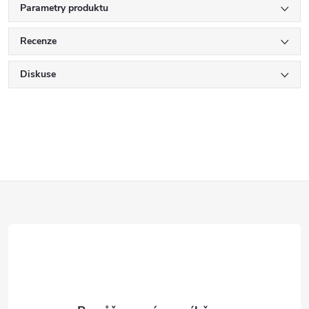
Parametry produktu
Recenze
Diskuse
Z
á
p
a