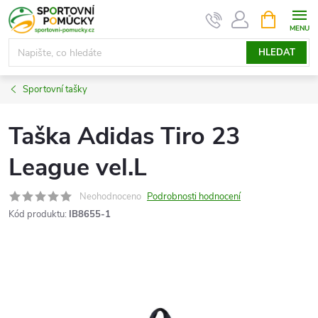
Přejít
NÁKUPNÍ
KOŠÍK
na
obsah
HLEDAT
Sportovní tašky
Taška Adidas Tiro 23
League vel.L
Neohodnoceno
Podrobnosti hodnocení
Kód produktu:
IB8655-1