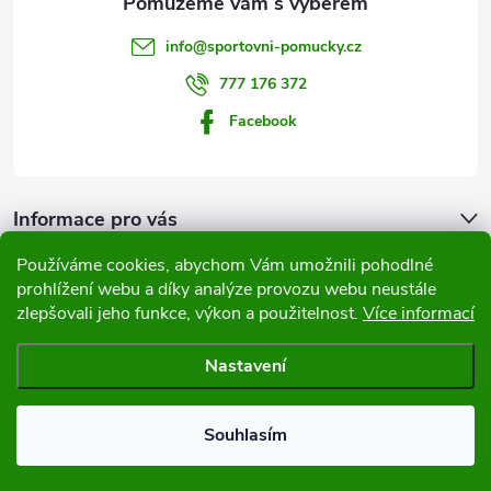
t
info
@
sportovni-pomucky.cz
í
777 176 372
Facebook
Informace pro vás
Používáme cookies, abychom Vám umožnili pohodlné
Přijímáme online platby
prohlížení webu a díky analýze provozu webu neustále
zlepšovali jeho funkce, výkon a použitelnost.
Více informací
Nastavení
Copyright 2026
Sportovní pomůcky
. Všechna práva vyhrazena.
Souhlasím
Vytvořil Shoptet