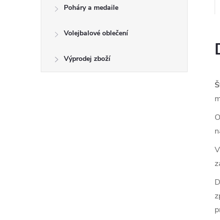
Poháry a medaile
Volejbalové oblečení
Výprodej zboží
Š
m
O
n
V
z
D
z
p