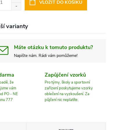
VLOŽIT DO KOŠÍKU
ší varianty
Máte otázku k tomuto produktu?
Napište nám. Rádi vám pomůžeme!
zdarma
Zapůjčení vzorků
ípadě, že
Pro týmy, školy a sportovní
, jsme vám
zařízení poskytujeme vzorky
 od PO - NE
oblečení na vyzkoušení. Za
fonu 777
půjčení nic neplatíte.