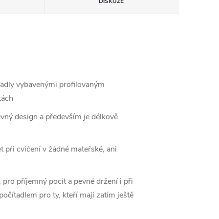
DISKUZE
madly vybavenými profilovaným
tách
evný design a především je délkově
 při cvičení v žádné mateřské, ani
 pro příjemný pocit a pevné držení i při
ítadlem pro ty, kteří mají zatím ještě