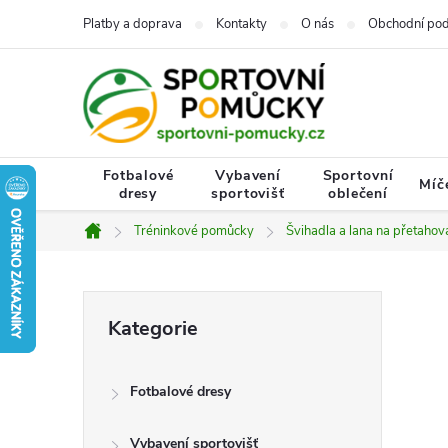
Přejít
Platby a doprava
Kontakty
O nás
Obchodní po
na
obsah
Fotbalové
Vybavení
Sportovní
Míč
dresy
sportovišť
oblečení
Tréninkové pomůcky
Švihadla a lana na přetahov
Domů
P
Přeskočit
Kategorie
kategorie
o
Fotbalové dresy
s
Vybavení sportovišť