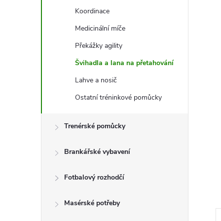
e
Koordinace
l
Medicinální míče
Překážky agility
Švihadla a lana na přetahování
Lahve a nosič
Ostatní tréninkové pomůcky
Trenérské pomůcky
Brankářské vybavení
Fotbalový rozhodčí
Masérské potřeby