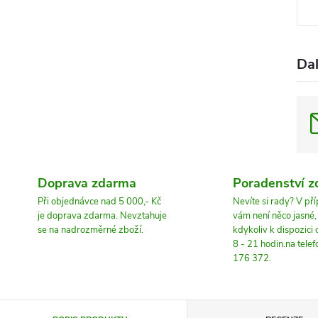
Dal
Doprava zdarma
Poradenství 
Při objednávce nad 5 000,- Kč
Nevíte si rady? V př
je doprava zdarma. Nevztahuje
vám není něco jasné
se na nadrozměrné zboží.
kdykoliv k dispozici
8 - 21 hodin.na tele
176 372.