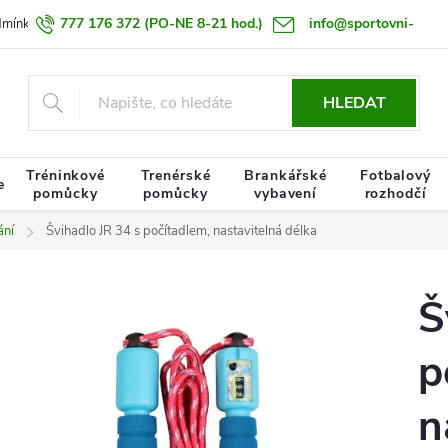
777 176 372
(PO-NE 8-21 hod.)
info@sportovni-
dmínky
Zásady zpracování osobních údajů
Termín doručení zboží
pomucky.cz
HLEDAT
Tréninkové
Trenérské
Brankářské
Fotbalový
e
pomůcky
pomůcky
vybavení
rozhodčí
ání
Švihadlo JR 34 s počítadlem, nastavitelná délka
Š
p
n