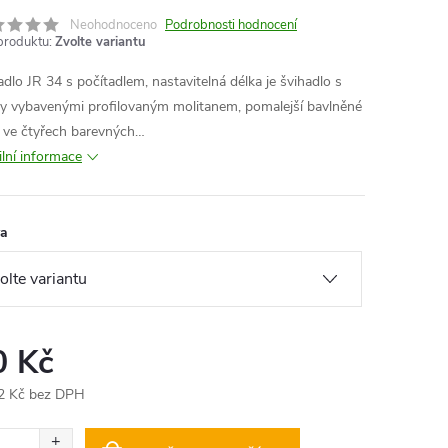
Neohodnoceno
Podrobnosti hodnocení
produktu:
Zvolte variantu
adlo JR 34 s počítadlem, nastavitelná délka je švihadlo s
y vybavenými profilovaným molitanem, pomalejší bavlněné
, ve čtyřech barevných…
ilní informace
va
0 Kč
2 Kč bez DPH
ná
: