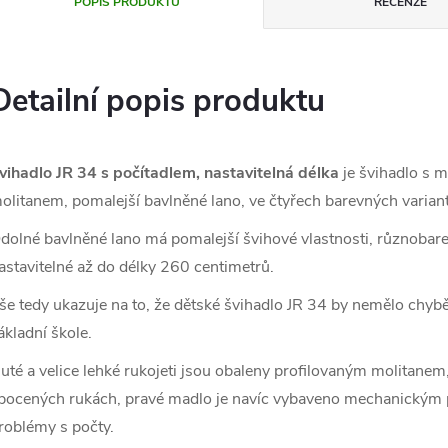
POPIS PRODUKTU
RECENZE
Detailní popis produktu
vihadlo JR 34 s počítadlem, nastavitelná délka
je švihadlo s 
olitanem, pomalejší bavlněné lano, ve čtyřech barevných varian
dolné bavlněné lano má pomalejší švihové vlastnosti, různobar
astavitelné až do délky 260 centimetrů.
še tedy ukazuje na to, že dětské švihadlo JR 34 by nemělo chybět
ákladní škole.
uté a velice lehké rukojeti jsou obaleny profilovaným molitanem,
pocených rukách, pravé madlo je navíc vybaveno mechanickým poč
roblémy s počty.