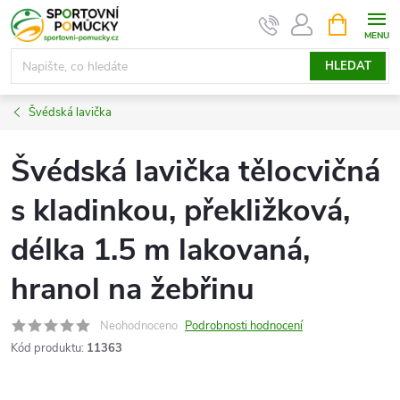
Přejít
NÁKUPNÍ
KOŠÍK
na
obsah
HLEDAT
Švédská lavička
Švédská lavička tělocvičná
s kladinkou, překližková,
délka 1.5 m lakovaná,
hranol na žebřinu
Neohodnoceno
Podrobnosti hodnocení
Kód produktu:
11363