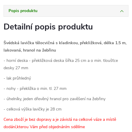
Popis produktu
Detailní popis produktu
Švédská lavička tělocvičná s kladinkou, překližková, délka 1.5 m,
lakovaná, hranol na žebřinu
- horní deska - překližková deska šířka 25 cm a o min. tloušťce
desky 27 mm
- lak průhledný
- nohy - překližka o min. tl. 27 mm
- úhelníky, jeden dřevěný hranol pro zavěšení na žebřiny
- celková výška lavičky je 28 cm
Cena zboží je bez dopravy a je závislá na celkové váze a místě
dodání,kterou Vám před objednáním sdělíme