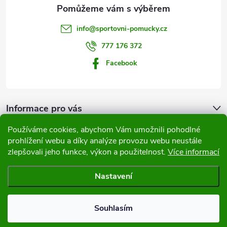
a
t
info
@
sportovni-pomucky.cz
í
777 176 372
Facebook
Informace pro vás
Používáme cookies, abychom Vám umožnili pohodlné
Přijímáme online platby
prohlížení webu a díky analýze provozu webu neustále
zlepšovali jeho funkce, výkon a použitelnost.
Více informací
Nastavení
Copyright 2026
Sportovní pomůcky
. Všechna práva vyhrazena.
Souhlasím
Vytvořil Shoptet