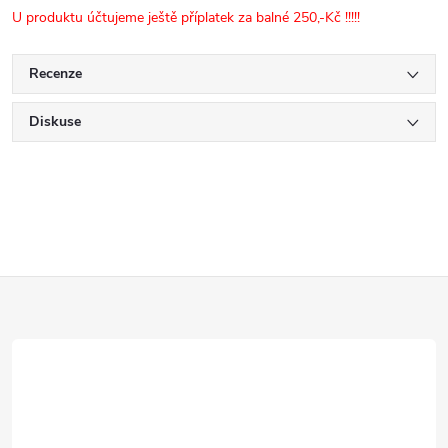
U produktu účtujeme ještě příplatek za balné 250,-Kč !!!!!
Recenze
Diskuse
Z
á
p