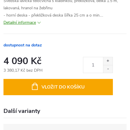
Švédská lavička tělocvičná s kladinkou, překližková, délka 1.5 m,
lakovaná, hranol na žebřinu
- horní deska - překližková deska šířka 25 cm a o min.…
Detailní informace
dostupnost na dotaz
4 090 Kč
3 380,17 Kč bez DPH
Měrná
cena:
VLOŽIT DO KOŠÍKU
Další varianty