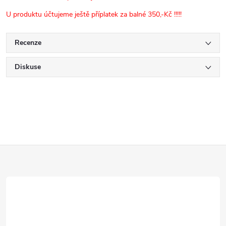
U produktu účtujeme ještě příplatek za balné 350,-Kč !!!!!
Recenze
Diskuse
Z
á
p