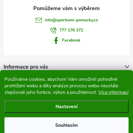
a
t
info
@
sportovni-pomucky.cz
í
777 176 372
Facebook
Informace pro vás
Používáme cookies, abychom Vám umožnili pohodlné
Přijímáme online platby
prohlížení webu a díky analýze provozu webu neustále
zlepšovali jeho funkce, výkon a použitelnost.
Více informací
Nastavení
Copyright 2026
Sportovní pomůcky
. Všechna práva vyhrazena.
Souhlasím
Vytvořil Shoptet