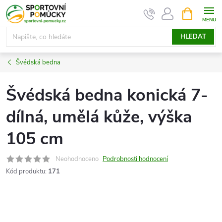
Přejít
NÁKUPNÍ
KOŠÍK
na
obsah
HLEDAT
Švédská bedna
Švédská bedna konická 7-
dílná, umělá kůže, výška
105 cm
Neohodnoceno
Podrobnosti hodnocení
Kód produktu:
171