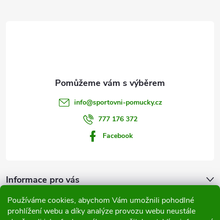
Z
á
p
a
t
info
@
sportovni-pomucky.cz
í
777 176 372
Facebook
Informace pro vás
Používáme cookies, abychom Vám umožnili pohodlné
Přijímáme online platby
prohlížení webu a díky analýze provozu webu neustále