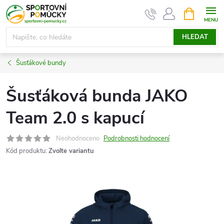
Přejít
NÁKUPNÍ
KOŠÍK
na
obsah
HLEDAT
Šusťákové bundy
Šusťáková bunda JAKO
Team 2.0 s kapucí
Neohodnoceno
Podrobnosti hodnocení
Kód produktu:
Zvolte variantu