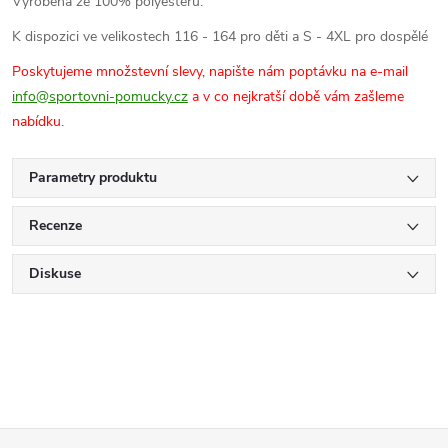
Vyrobena ze 100% polyesteru.
K dispozici ve velikostech 116 - 164 pro děti a S - 4XL pro dospělé
Poskytujeme množstevní slevy, napište nám poptávku na e-mail
info@sportovni-pomucky.cz
a v co nejkratší době vám zašleme
nabídku.
Parametry produktu
Recenze
Diskuse