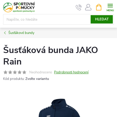
Přejít
NÁKUPNÍ
KOŠÍK
na
obsah
HLEDAT
Šusťákové bundy
Šusťáková bunda JAKO
Rain
Neohodnoceno
Podrobnosti hodnocení
Kód produktu:
Zvolte variantu