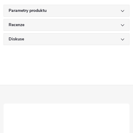
Parametry produktu
Recenze
Diskuse
Z
á
p