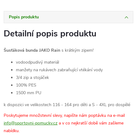
Popis produktu
Detailní popis produktu
Šusťáková bunda JAKO Rain
s krátkým zipem!
vodoodpudivý materiál
manžety na rukávech zabraňující vtékání vody
3/4 zip a stojáček
100% PES
1500 mm PU
k dispozici ve velikostech 116 - 164 pro děti a S - 4XL pro dospělé
Poskytujeme množstevní slevy, napište nám poptávku na e-mail
info@sportovni-pomucky.cz
a v co nejkratší době vám zašleme
nabídku.