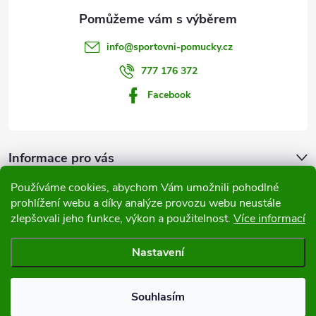
a
t
info
@
sportovni-pomucky.cz
í
777 176 372
Facebook
Informace pro vás
Používáme cookies, abychom Vám umožnili pohodlné
Přijímáme online platby
prohlížení webu a díky analýze provozu webu neustále
zlepšovali jeho funkce, výkon a použitelnost.
Více informací
Nastavení
Copyright 2026
Sportovní pomůcky
. Všechna práva vyhrazena.
Souhlasím
Vytvořil Shoptet