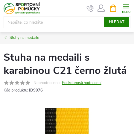
Přejít
NÁKUPNÍ
KOŠÍK
na
obsah
HLEDAT
Stuhy na medaile
Stuha na medaili s
karabinou C21 černo žlutá
Neohodnoceno
Podrobnosti hodnocení
Kód produktu:
ID9976