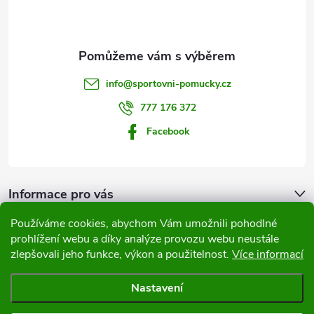
p
a
t
info
@
sportovni-pomucky.cz
í
777 176 372
Facebook
Informace pro vás
Používáme cookies, abychom Vám umožnili pohodlné
Přijímáme online platby
prohlížení webu a díky analýze provozu webu neustále
zlepšovali jeho funkce, výkon a použitelnost.
Více informací
Nastavení