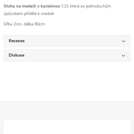
Stuha na medaili s karabinou
C21 která se jednoduchým
způsobem přidělá k medaili
šířka 2cm, délka 80cm
Recenze
Diskuse
Z
á