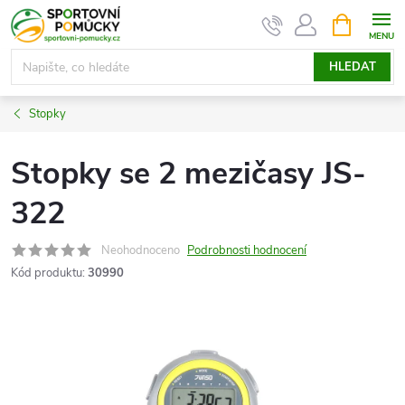
Přejít
NÁKUPNÍ
KOŠÍK
na
obsah
HLEDAT
Stopky
Stopky se 2 mezičasy JS-
322
Neohodnoceno
Podrobnosti hodnocení
Kód produktu:
30990