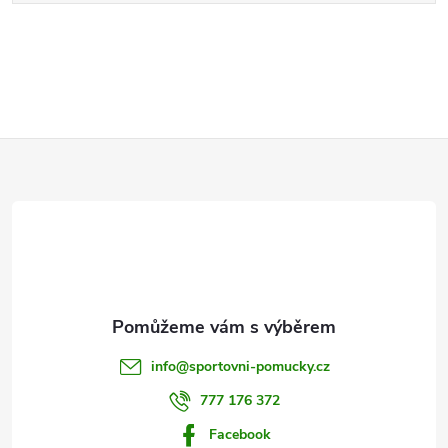
Z
á
p
a
t
info
@
sportovni-pomucky.cz
í
777 176 372
Facebook