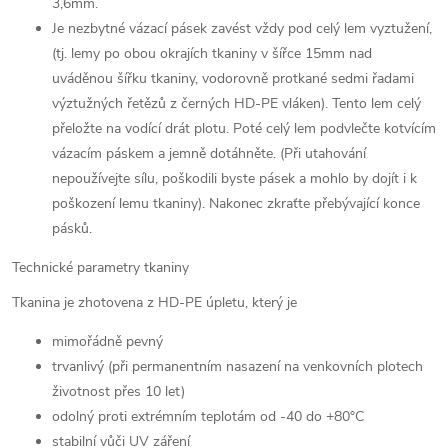
3,6mm.
Je nezbytné vázací pásek zavést vždy pod celý lem vyztužení,
(tj. lemy po obou okrajích tkaniny v šířce 15mm nad
uváděnou šířku tkaniny, vodorovně protkané sedmi řadami
výztužných řetězů z černých HD-PE vláken). Tento lem celý
přeložte na vodící drát plotu. Poté celý lem podvlečte kotvícím
vázacím páskem a jemně dotáhněte. (Při utahování
nepoužívejte sílu, poškodili byste pásek a mohlo by dojít i k
poškození lemu tkaniny). Nakonec zkraťte přebývající konce
pásků.
Technické parametry tkaniny
Tkanina je zhotovena z HD-PE úpletu, který je
mimořádně pevný
trvanlivý (při permanentním nasazení na venkovních plotech
životnost přes 10 let)
odolný proti extrémním teplotám od -40 do +80°C
stabilní vůči UV záření