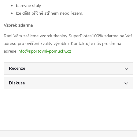
barevně stálý
lze dělit příčně střihem nebo řezem.
Vzorek zdarma
Rádi Vám zašleme vzorek tkaniny SuperPlotes100% zdarma na Vaši
adresu pro ověření kvality výrobku. Kontaktujte nás prosím na
adrese
info@sportovni-pomucky.cz
Recenze
Diskuse