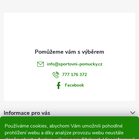
Z
á
p
a
t
info
@
sportovni-pomucky.cz
í
777 176 372
Facebook
Informace pro vás
Používáme cookies, abychom Vám umožnili pohodlné
Přijímáme online platby
prohlížení webu a díky analýze provozu webu neustále