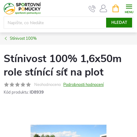
Přejít
NÁKUPNÍ
KOŠÍK
na
obsah
HLEDAT
Stínivost 100%
Stínivost 100% 1,6x50m
role stínící síť na plot
Neohodnoceno
Podrobnosti hodnocení
Kód produktu:
ID8939