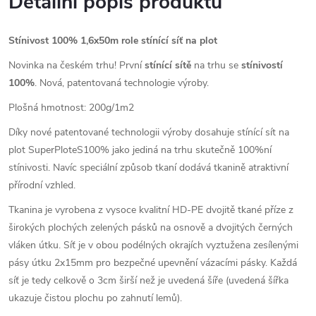
Detailní popis produktu
Stínivost 100% 1,6x50m role stínící síť na plot
Novinka na českém trhu! První
stínící sítě
na trhu se
stínivostí
100%
. Nová, patentovaná technologie výroby.
Plošná hmotnost: 200g/1m2
Díky nové patentované technologii výroby dosahuje stínící sít na
plot SuperPloteS100% jako jediná na trhu skutečně 100%ní
stínivosti. Navíc speciální způsob tkaní dodává tkanině atraktivní
přírodní vzhled.
Tkanina je vyrobena z vysoce kvalitní HD-PE dvojitě tkané příze z
širokých plochých zelených pásků na osnově a dvojitých černých
vláken útku. Síť je v obou podélných okrajích vyztužena zesílenými
pásy útku 2x15mm pro bezpečné upevnění vázacími pásky. Každá
síť je tedy celkově o 3cm širší než je uvedená šíře (uvedená šířka
ukazuje čistou plochu po zahnutí lemů).