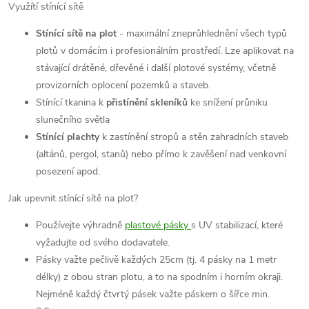
Využítí stínící sítě
Stínící sítě na plot
- maximální zneprůhlednění všech typů
plotů v domácím i profesionálním prostředí. Lze aplikovat na
stávající drátěné, dřevěné i další plotové systémy, včetně
provizorních oplocení pozemků a staveb.
Stínící tkanina k
přistínění skleníků
ke snížení průniku
slunečního světla
Stínící plachty
k zastínění stropů a stěn zahradních staveb
(altánů, pergol, stanů) nebo přímo k zavěšení nad venkovní
posezení apod.
Jak upevnit stínící sítě na plot?
Používejte výhradně
plastové pásky
s UV stabilizací, které
vyžadujte od svého dodavatele.
Pásky važte pečlivě každých 25cm (tj. 4 pásky na 1 metr
délky) z obou stran plotu, a to na spodním i horním okraji.
Nejméně každý čtvrtý pásek važte páskem o šířce min.