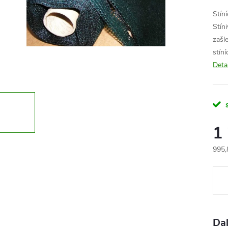
Stíní
Stín
zašl
stín
Deta
1
995,
Měr
cena
Dal