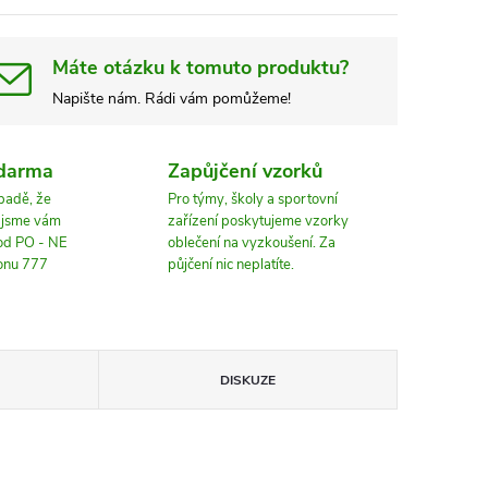
Máte otázku k tomuto produktu?
Napište nám. Rádi vám pomůžeme!
zdarma
Zapůjčení vzorků
ípadě, že
Pro týmy, školy a sportovní
, jsme vám
zařízení poskytujeme vzorky
 od PO - NE
oblečení na vyzkoušení. Za
fonu 777
půjčení nic neplatíte.
DISKUZE