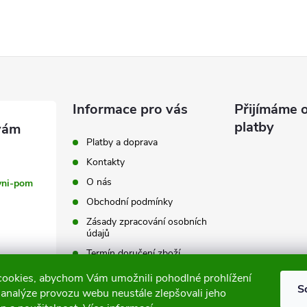
Informace pro vás
Přijímáme o
platby
Platby a doprava
Kontakty
O nás
vni-pom
Obchodní podmínky
Zásady zpracování osobních
údajů
Termín doručení zboží
Výměna a vrácení zboží
ookies, abychom Vám umožnili pohodlné prohlížení
S
 analýze provozu webu neustále zlepšovali jeho
Tabulky velikostí