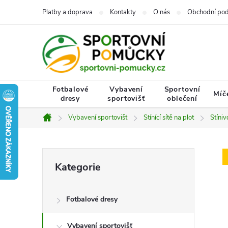
Přejít
Platby a doprava
Kontakty
O nás
Obchodní po
na
obsah
Fotbalové
Vybavení
Sportovní
Míč
dresy
sportovišť
oblečení
Vybavení sportovišť
Stínící sítě na plot
Stíni
Domů
P
Přeskočit
Kategorie
kategorie
o
Fotbalové dresy
s
Vybavení sportovišť