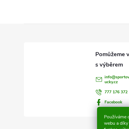
Z
á
p
a
info
@
sporto
ucky.cz
t
777 176 372
í
Facebook
Používáme c
webu a díky