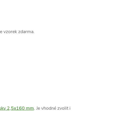
me vzorek zdarma.
ásky 2,5x160 mm
. Je vhodné zvolit i