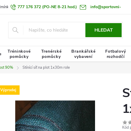
777 176 372
(PO-NE 8-21 hod.)
info@sportovni-
dmínky
Zásady zpracování osobních údajů
Termín doručení zboží
pomucky.cz
HLEDAT
Tréninkové
Trenérské
Brankářské
Fotbalový
e
pomůcky
pomůcky
vybavení
rozhodčí
vost 90%
Stínící síť na plot 1x30m role
S
Výprodej
1
Kód 