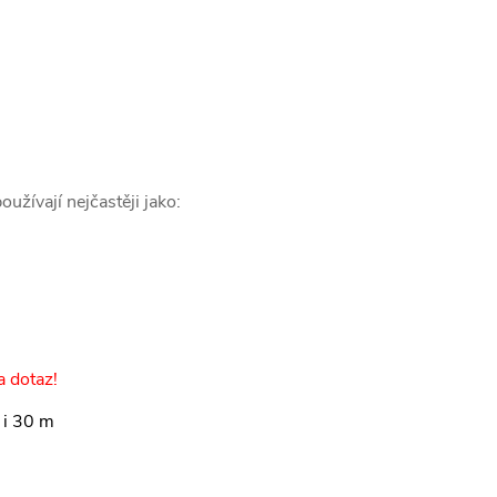
užívají nejčastěji jako:
a dotaz!
 i 30 m