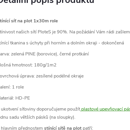
Detailní popis produktu
tínící síť na plot 1x30m role
tínivost našich sítí PloteS je 90%. Na požádání Vám rádi zašle
tínící tkanina s úchyty při horním a dolním okraji - dokončená
arva: zelená PINE (borovice), černé protkání
lošná hmotnost: 180g/1m2
ovrchová úprava: zesílené podélné okraje
alení: 1 role
ateriál: HD-PE
 ukotvení síťoviny doporučujeme použít
plastové upevňovací p
ednu sadu větších pásků (na sloupky).
 hlavním přednostem
stínící síťě na plot
patří: