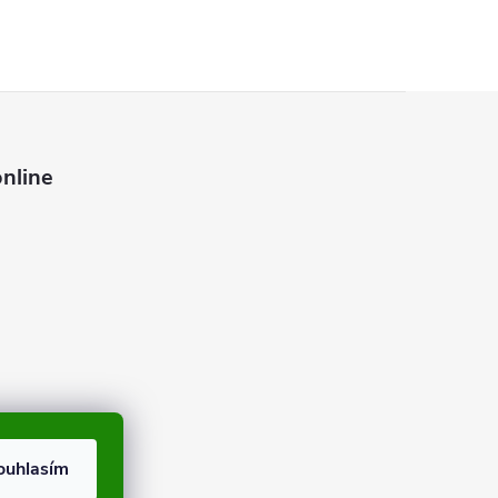
nline
ouhlasím