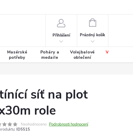
Výměna a vrácení zboží
Tabulky velikostí
NÁKUPNÍ
KOŠÍK
Prázdný košík
Přihlášení
Masérské
Poháry a
Volejbalové
Výprodej
potřeby
medaile
oblečení
zboží
tínící síť na plot
x30m role
Neohodnoceno
Podrobnosti hodnocení
produktu:
ID5515