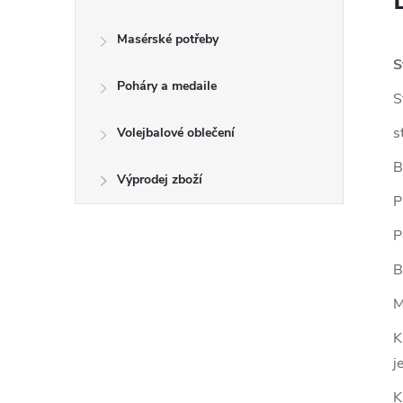
Masérské potřeby
S
Poháry a medaile
S
s
Volejbalové oblečení
B
Výprodej zboží
P
P
B
M
K
j
K