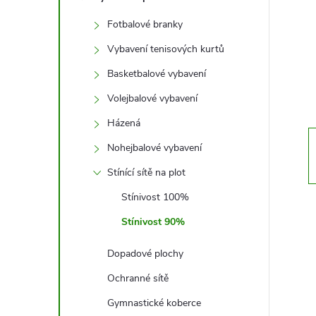
t
Fotbalové branky
r
Vybavení tenisových kurtů
a
Basketbalové vybavení
Volejbalové vybavení
n
Házená
n
Nohejbalové vybavení
Stínící sítě na plot
í
Stínivost 100%
p
Stínivost 90%
a
Dopadové plochy
Ochranné sítě
n
Gymnastické koberce