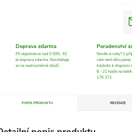
Doprava zdarma
Poradenství 
Při objednávce nad 5 000,- Kč
Nevíte si rady? V př
je doprava zdarma. Nevztahuje
vám není něco jasné
se na nadrozměrné zboží.
kdykoliv k dispozici
8 - 21 hodin.na tele
176 372.
POPIS PRODUKTU
RECENZE