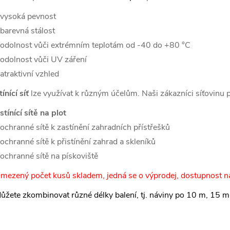
 vysoká pevnost
 barevná stálost
 odolnost vůči extrémním teplotám od -40 do +80 °C
 odolnost vůči UV záření
 atraktivní vzhled
tínící síť
lze využívat k různým účelům. Naši zákazníci síťovinu po
stínící sítě na plot
 ochranné sítě k zastínění zahradních přístřešků
 ochranné sítě k přistínění zahrad a skleníků
 ochranné sítě na pískoviště
mezený počet kusů skladem, jedná se o výprodej, dostupnost n
ůžete zkombinovat různé délky balení, tj. náviny po 10 m, 15 m