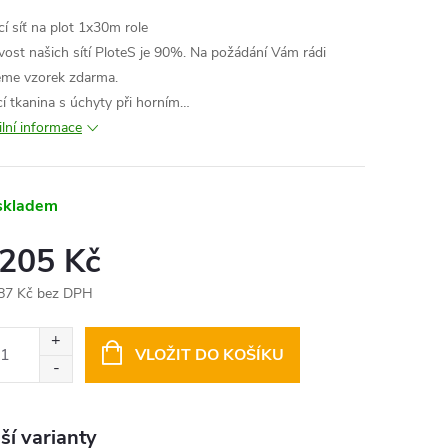
cí síť na plot 1x30m role
ivost našich sítí PloteS je 90%. Na požádání Vám rádi
eme vzorek zdarma.
ící tkanina s úchyty při horním…
ilní informace
skladem
 205 Kč
87 Kč bez DPH
ná
:
VLOŽIT DO KOŠÍKU
ší varianty