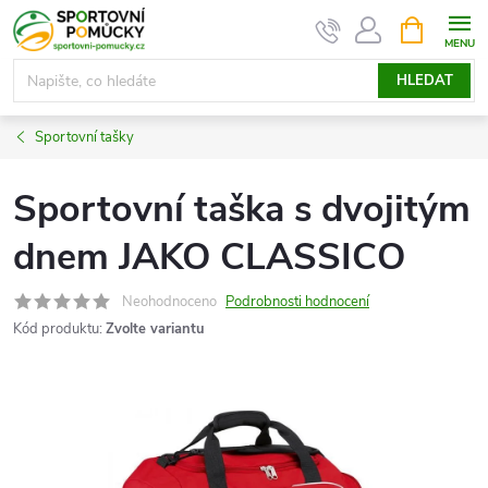
Přejít
NÁKUPNÍ
KOŠÍK
na
obsah
HLEDAT
Sportovní tašky
Sportovní taška s dvojitým
dnem JAKO CLASSICO
Neohodnoceno
Podrobnosti hodnocení
Kód produktu:
Zvolte variantu