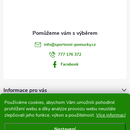
p
a
t
info
@
sportovni-pomucky.cz
í
777 176 372
Facebook
Informace pro vás
Používáme cookies, abychom Vám umožnili pohodlné
Přijímáme online platby
prohlížení webu a díky analýze provozu webu neustále
zlepšovali jeho funkce, výkon a použitelnost.
Více informací
Nastavení