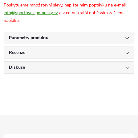
Poskytujeme množstevní slevy, napište nám poptávku na e-mail
info@sportovni-pomucky.cz
a v co nejkratší době vám zašleme
nabídku.
Parametry produktu
Recenze
Diskuse
Z
á