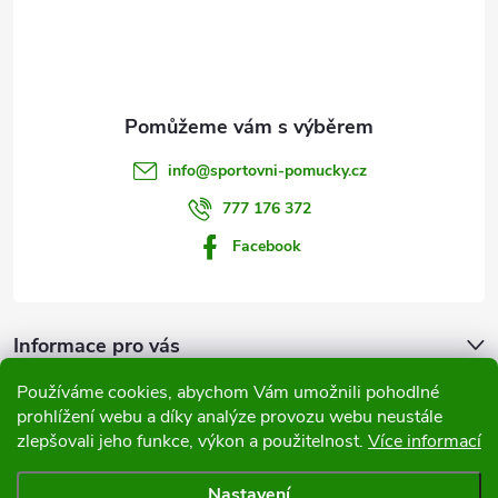
p
a
t
info
@
sportovni-pomucky.cz
í
777 176 372
Facebook
Informace pro vás
Používáme cookies, abychom Vám umožnili pohodlné
Přijímáme online platby
prohlížení webu a díky analýze provozu webu neustále
zlepšovali jeho funkce, výkon a použitelnost.
Více informací
Nastavení