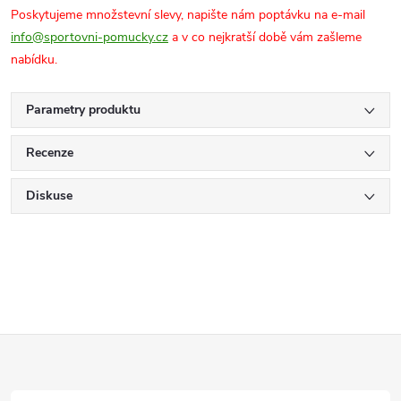
Poskytujeme množstevní slevy, napište nám poptávku na e-mail
info@sportovni-pomucky.cz
a v co nejkratší době vám zašleme
nabídku.
Parametry produktu
Recenze
Diskuse
Z
á