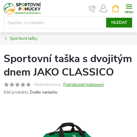
Přejít
NÁKUPNÍ
KOŠÍK
na
obsah
HLEDAT
Sportovní tašky
Sportovní taška s dvojitým
dnem JAKO CLASSICO
Neohodnoceno
Podrobnosti hodnocení
Kód produktu:
Zvolte variantu