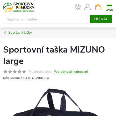
Přejít
NÁKUPNÍ
KOŠÍK
na
obsah
HLEDAT
Sportovní tašky
Sportovní taška MIZUNO
large
Neohodnoceno
Podrobnosti hodnocení
Kód produktu:
33EY8W08-14