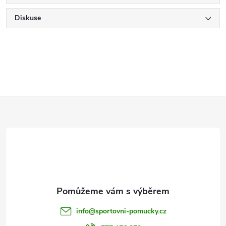
Diskuse
Z
á
p
a
t
info
@
sportovni-pomucky.cz