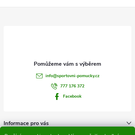
Z
á
p
a
t
info
@
sportovni-pomucky.cz
í
777 176 372
Facebook
Informace pro vás