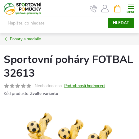
Přejít
NÁKUPNÍ
KOŠÍK
na
obsah
HLEDAT
Poháry a medaile
Sportovní poháry FOTBAL
32613
Neohodnoceno
Podrobnosti hodnocení
Kód produktu:
Zvolte variantu