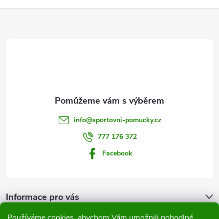
Z
á
p
a
t
info
@
sportovni-pomucky.cz
í
777 176 372
Facebook
Informace pro vás
Používáme cookies, abychom Vám umožnili pohodlné