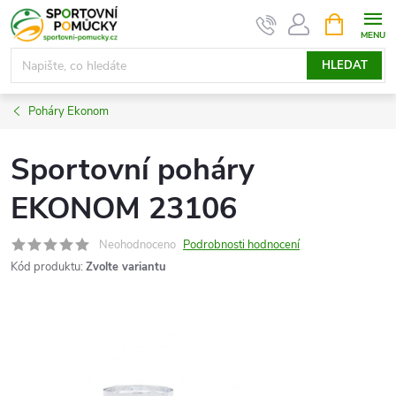
Přejít
NÁKUPNÍ
KOŠÍK
na
obsah
HLEDAT
Poháry Ekonom
Sportovní poháry
EKONOM 23106
Neohodnoceno
Podrobnosti hodnocení
Kód produktu:
Zvolte variantu